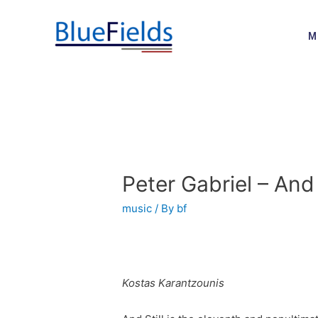
M
Peter Gabriel – And 
music
/ By
bf
Kostas Karantzounis