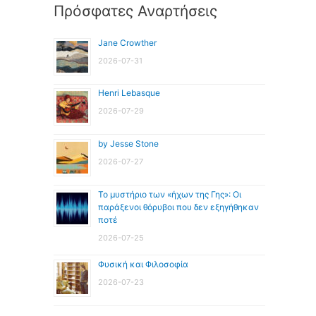
Πρόσφατες Αναρτήσεις
Jane Crowther
2026-07-31
Henri Lebasque
2026-07-29
by Jesse Stone
2026-07-27
Το μυστήριο των «ήχων της Γης»: Οι
παράξενοι θόρυβοι που δεν εξηγήθηκαν
ποτέ
2026-07-25
Φυσική και Φιλοσοφία
2026-07-23