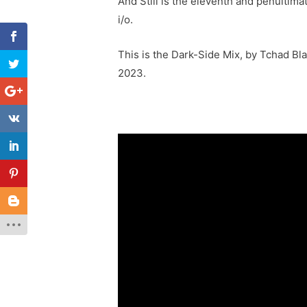
And Still is the eleventh and penultima
i/o.
This is the Dark-Side Mix, by Tchad Bl
2023.