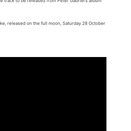
te track to be released from Peter Gabriel’s album
ake, released on the full moon, Saturday 28 October