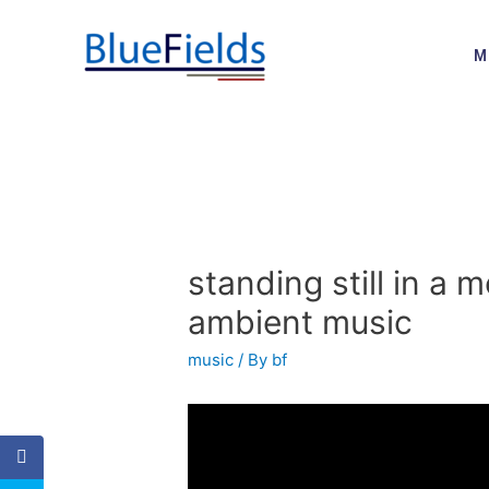
M
standing still in a 
ambient music
music
/ By
bf