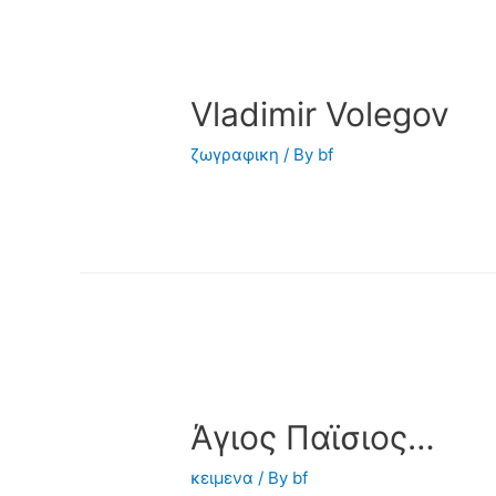
Vladimir Volegov
ζωγραφικη
/ By
bf
Άγιος Παϊσιος…
κειμενα
/ By
bf