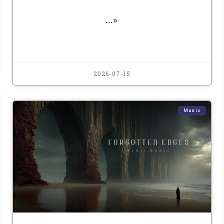
...»
2026-07-15
Music