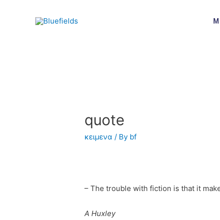
M
quote
κειμενα
/ By
bf
– The trouble with fiction is that it m
A Huxley