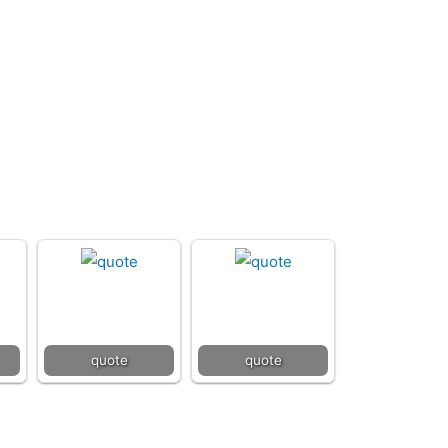
quote
quote