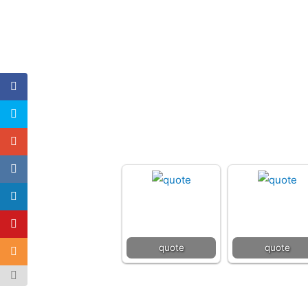
quote
quote