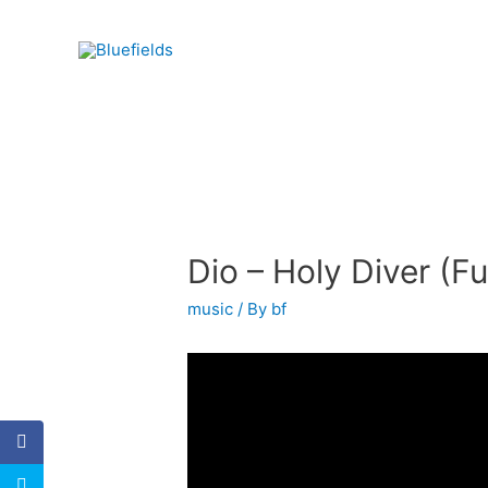
Dio – Holy Diver (Fu
music
/ By
bf