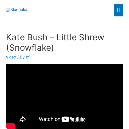
Kate Bush – Little Shrew
(Snowflake)
video
/ By
bf