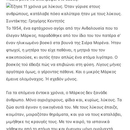
Συντάκτης: Γρηγόρης Κεντητός
Το 1954, ένα εφτάχρονο αγόρι από την Ανδαλουσία που το
έλεγαν Μάρκος, παραδόθηκε από τον ίδιο του τον πατέρα σ’
έναν ηλικιωμένο βοσκό στα βουνά της Σιέρα Μορένα. Ήταν
φτωχοί, η μητέρα του είχε πεθάνει, η μητριά του τον
κακοποιούσε, κι αυτός ήταν απλώς ένα στόμα λιγότερο. Ο
βοσκός τού έδειξε πώς να επιβιώνει στη φύση. Λίγους μήνες
αργότερα όμως, ο γέροντας πέθανε. Και ο μικρός Μάρκος
έμεινε ολομόναχος. Ή σχεδόν μόνος.
Για τα επόμενα έντεκα χρόνια, ο Μάρκος δεν ξανάδε
άνθρωπο. Μόνο αγριόχοιρους, φίδια και, κυρίως, λύκους. Τα
ζώα αυτά έγιναν η οικογένειά του. Με τους λύκους έπαιζε,
κοιμόταν, μοιραζόταν θηράματα, και για να τους καταλάβει,
μιμήθηκε τις κραυγές τους. Με τον καιρό, τα ισπανικά
χάθηκαν από το στόμα του και έμειναν μόνο ουρλιαχτά.