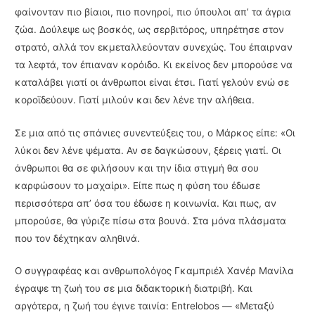
φαίνονταν πιο βίαιοι, πιο πονηροί, πιο ύπουλοι απ’ τα άγρια
ζώα. Δούλεψε ως βοσκός, ως σερβιτόρος, υπηρέτησε στον
στρατό, αλλά τον εκμεταλλεύονταν συνεχώς. Του έπαιρναν
τα λεφτά, τον έπιαναν κορόιδο. Κι εκείνος δεν μπορούσε να
καταλάβει γιατί οι άνθρωποι είναι έτσι. Γιατί γελούν ενώ σε
κοροϊδεύουν. Γιατί μιλούν και δεν λένε την αλήθεια.
Σε μια από τις σπάνιες συνεντεύξεις του, ο Μάρκος είπε: «Οι
λύκοι δεν λένε ψέματα. Αν σε δαγκώσουν, ξέρεις γιατί. Οι
άνθρωποι θα σε φιλήσουν και την ίδια στιγμή θα σου
καρφώσουν το μαχαίρι». Είπε πως η φύση του έδωσε
περισσότερα απ’ όσα του έδωσε η κοινωνία. Και πως, αν
μπορούσε, θα γύριζε πίσω στα βουνά. Στα μόνα πλάσματα
που τον δέχτηκαν αληθινά.
Ο συγγραφέας και ανθρωπολόγος Γκαμπριέλ Χανέρ Μανίλα
έγραψε τη ζωή του σε μια διδακτορική διατριβή. Και
αργότερα, η ζωή του έγινε ταινία: Entrelobos — «Μεταξύ