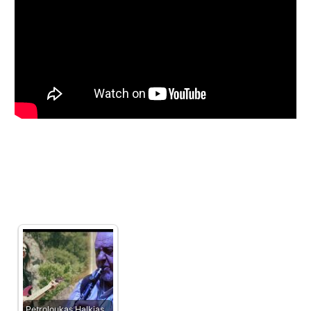
Petroloukas Halkias…