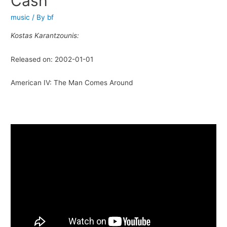
Cash
music
/ By
bf
Kostas Karantzounis:
Released on: 2002-01-01
American IV: The Man Comes Around