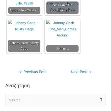
Nick Cave On
Aphrodite's Child -…
Singing…
Johnny Cash - Rusty
Cage
Johnny…
←
Previous Post
Next Post
→
Αναζήτηση