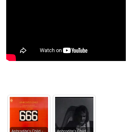
Aphrodite's Child ‎-…
Aphrodite's Child -…