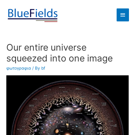
Our entire universe
squeezed into one image
φωτογραφια
/ By
bf