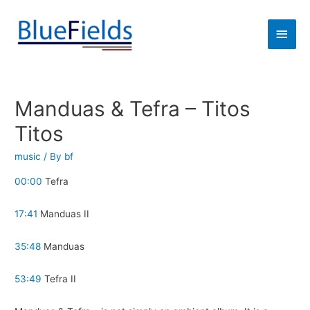
Manduas & Tefra – Titos
Titos
music
/ By
bf
00:00
Tefra
17:41
Manduas II
35:48
Manduas
53:49
Tefra II