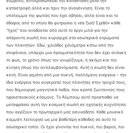
σύμβολο, αντιπροσωπεύει την κατάσταση μετά την
καταστροφή αλλά και πριν την αναγέννηση. Είναι το
υπόλειμμα της φωτιάς που έχει σβήσει, αλλά είναι και το
έδαφος από το οποίο θα φυτρώσει η νέα ζωή! Σχεδόν κάθε
“ήχος” που αναδύεται από αυτό το έργο μιλά για την
απέραντη σιωπή που κυριαρχεί στα εσωτερικά στρώματα
των πλανητών. Εδώ, χιλιάδες χιλιόμετρα κάτω από την
επιφάνεια, υπάρχει μια πραγματικότητα που δεν έχει ανάγκη
το φως, το χρόνο όπως τον γνωρίζουμε, ή ακόμη και την
κίνηση όπως την αντιλαμβανόμαστε. Αυτή η σιωπή δεν είναι
κενή. Είναι γεμάτη από μια πυκνή, παλλόμενη ενέργεια – την
ίδια ενέργεια που συγκρατεί τους πλανήτες στην τροχιά τους,
που δημιουργεί μαγνητικά πεδία, που κρατά ζωντανούς τους
ηφαιστειακούς κόσμους. Το Άλμπουμ αυτό προσπαθεί να
μεταφράσει αυτή την κοσμική σιωπή σε ηχητικές συχνότητες
που αγγίζουν το πρωταρχικό μας ασυνείδητο. Κάθε μουσικό
κομμάτι λειτουργεί ως μια βαθύτερη κάθοδος σε αυτό το
εσωτερικό τοπίο. Οι ήχοι γίνονται πιο πυκνοί, πιο βαριοί, πιο