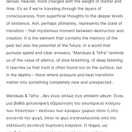
denser, heavier, more charged with the weight of matter and
time. It’s as if we’re traveling through the layers of
consciousness, from superficial thoughts to the deeper levels
of existence. Ash, perhaps ultimately, represents the state of
transition – that mysterious moment between destruction and
creation. It is the element that contains the memory of the
past but also the potential of the future. In a world that
pursues speed and clear answers, “Manduas & Tefra” reminds
us of the value of silence, of slow breathing, of deep listening.
It teaches us that truth is often found not on the surface, but
in the depths – there where pressure and heat transform
matter into something completely new and unexpected…
Manduas & Tefra …δεν είναι απλώς ένα ambient album. Είναι
μια βαθιά φιλοσοφική εξερεύνηση του εσωτερικού κόσμου
των πλανητών – εκείνων των κρυφών χώρων όπου η ύλη
συναντά την ψυχή, όπου το φως καταναλώνεται από την
ατέλειωτη σκοτεινή πυρηνική ενέργεια. Η τέφρα, ως