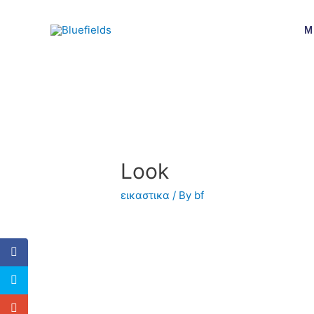
M
Look
εικαστικα
/ By
bf