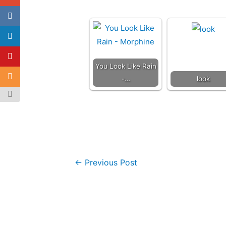
You Look Like Rain
-…
look
←
Previous Post