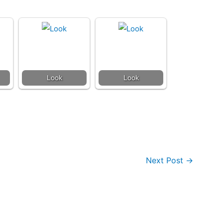
Look
Look
Next Post
→