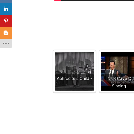
Aphrodite's Child -
Nick Cave On
…
Singing…