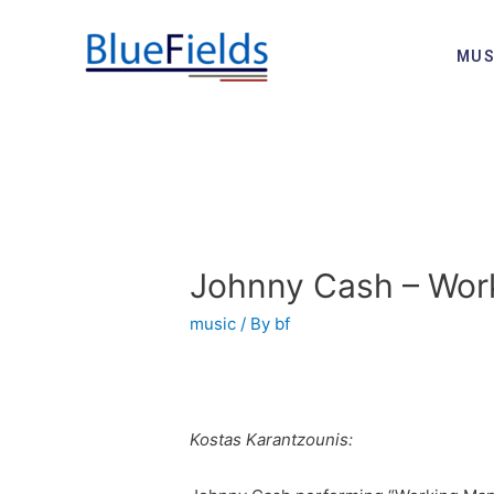
MUS
Johnny Cash – Wor
music
/ By
bf
Kostas Karantzounis: