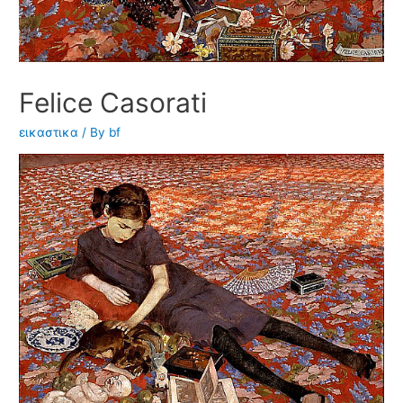
Felice Casorati
εικαστικα
/ By
bf