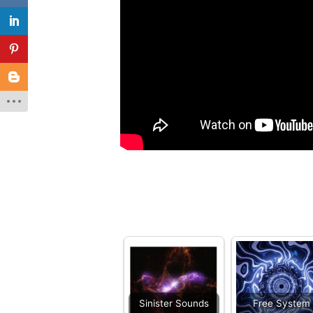
Sinister Sounds
Free System