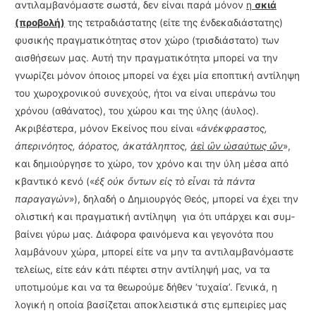
αντιλαμβανόμαστε σωστά, δεν είναι παρά μόνον
η
σκιά
(προ­βολή)
της τετραδιάστατης (είτε της ένδεκαδιάστατης)
φυσικής πραγματικότητας στον χώρο (τρισδιάστατο) των
αισθήσεων μας. Αυτή την πραγματικότητα μπορεί να την
γνωρίζει μόνον όποιος μπορεί να έχει μία εποπτική αντίληψη
του χωροχρονικού συνεχούς, ήτοι να είναι υπεράνω του
χρόνου (αθάνατος), του χώρου και της ύλης (άυλος).
Ακριβέστερα, μόνον Εκείνος που είναι «
ἀνέκφραστος,
ἀπερινόητος, ἀό­ρα­τος, ἀκατάληπτος,
ἀεὶ ὢν ὡσαύτως ὤν
»,
και δημιούργησε το χώρο, τον χρόνο και την ύλη μέσα από
κβαντικό κενό («
ἐξ οὐκ ὄντων εἰς τὸ εἶναι τὰ πάντα
παραγαγών
»), δηλαδή ο Δημι­ουργός Θεός, μπορεί να έχει την
ολιστική και πραγματική αντίληψη για ότι υπάρχει και συμ­
βαίνει γύρω μας. Διάφορα φαινόμενα και γεγονότα που
λαμβάνουν χώρα, μπορεί είτε να μην τα αντιλαμβανόμαστε
τελείως, είτε εάν κάτι πέφτει στην αντίληψή μας, να τα
υποτιμούμε και να τα θεωρούμε δήθεν ‘τυχαία’. Γενικά, η
λογική η οποία βασίζεται αποκλειστικά στις εμπειρίες μας