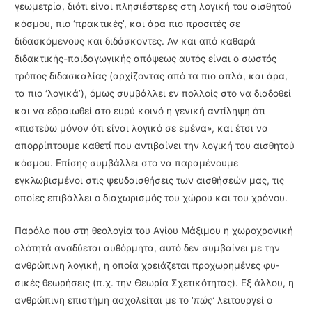
γεωμετρία, διότι είναι πλησιέστερες στη λογική του αισθητού
κόσμου, πιο ‘πρακτικές’, και άρα πιο προσιτές σε
διδασκόμενους και διδάσκοντες. Αν και από καθαρά
διδακτικής-παιδαγωγικής απόψεως αυτός είναι ο σωστός
τρόπος διδα­σκαλίας (αρχίζοντας από τα πιο απλά, και άρα,
τα πιο ‘λογικά’), όμως συμβάλλει εν πολλοίς στο να διαδοθεί
και να εδραιωθεί στο ευρύ κοινό η γενική αντίληψη ότι
«πιστεύω μόνον ότι είναι λογικό σε εμένα», και έτσι να
απορρίπτουμε καθετί που αντιβαίνει την λογική του αι­σθητού
κόσμου. Επίσης συμβάλλει στο να παραμένουμε
εγκλωβισμένοι στις ψευδαισθήσεις των αισθήσεών μας, τις
οποίες επιβάλλει ο διαχωρισμός του χώρου και του χρόνου.
Παρόλο που στη θεολογία του Αγίου Μάξιμου η χωροχρονική
ολότητά αναδύεται αυθόρ­μητα, αυτό δεν συμβαίνει με την
ανθρώπινη λογική, η οποία χρειάζεται προχωρημένες φυ­
σικές θεωρήσεις (π.χ. την Θεωρία Σχετικότητας). Εξ άλλου, η
ανθρώπινη επιστήμη ασχο­λείται με το ‘
πώς’
λειτουργεί ο