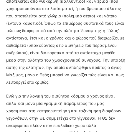
αποτελείται από γλυκερίνη (καλλυντικό) και νιτρικά (πού
χρησιμοποιούνται στα λιπάσματα), ή του βρώσιμου άλατος
που αποτελείται από χλώριο (πολεμικό αέριο) και νάτριο
(έντονα καυστικό). Όπως τα επιμέρους συστατικά τους είναι
τελείως διαφορετικά από την ολότητα ‘δυναμίτης’ ή ‘άλας’
αντίστοιχα, έτσι και ο χρόνος και ο χώρος πού διαχωρίζουμε
αυθαίρετα (υπακούοντας στις αισθήσεις του περασμένου
ανθρώπου), είναι διαφορετικά από τα αντί­στοιχα μεγέθη
μέσα στην ολότητά του χωροχρονικού συνεχούς. Την ύπαρξη
αυτής της ολό­τητας, την οποία αντιλήφθηκε πρώτος ο άγιος
Μάξιμος, μόνο ο Θεός μπορεί να γνωρίζει πώς είναι και πως
λειτουργεί επακριβώς.
Ενώ για την λογική του αισθητού κόσμου ο χρόνος είναι
απλά και μόνο μία γραμμική παράμετρος που μας
χρησιμεύει στη κατηγοριοποίηση και ταξινόμηση διαφόρων
γεγονότων, στην ΘΣ συμμετέχει στο γίγνεσθαι. Η ΘΣ δεν
αναφέρεται πλέον στον ευκλείδειο χώρο αλλά