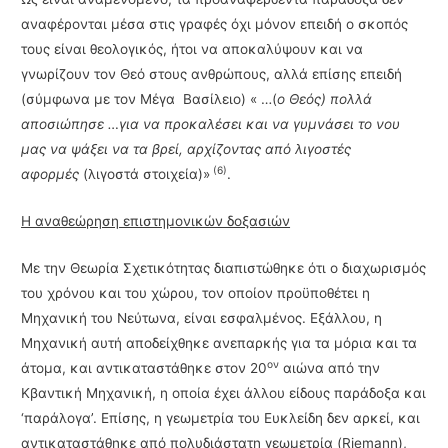
αναφέρονται μέσα στις γραφές όχι μόνον επειδή ο σκοπός
τους είναι θεολογικός, ήτοι να αποκαλύψουν και να
γνωρίζουν τον Θεό στους ανθρώπους, αλλά επίσης επειδή
(σύμφωνα με τον Μέγα Βασίλειο) « …(
ο Θεός) πολλά
αποσιώπησε …για να προκαλέσει και να γυμνάσει το νου
μας να ψάξει να τα βρεί, αρχίζοντας από λιγοστές
(6)
αφορμές
(λιγοστά στοιχεία)»
.
H αναθεώρηση επιστημονικών δοξασιών
Με την Θεωρία Σχετικότητας διαπιστώθηκε ότι ο διαχωρισμός
του χρόνου και του χώρου, τον οποίον προϋποθέτει η
Μηχανική του Νεύτωνα, είναι εσφαλμένος. Εξάλλου, η
Μηχανική αυτή απο­δείχθηκε ανεπαρκής για τα μόρια και τα
ον
άτομα, και αντικαταστάθηκε στον 20
αιώνα από την
Κβαντική Μηχανική, η οποία έχει άλλου είδους παράδοξα και
‘παράλογα’. Επίσης, η γεωμετρία του Ευκλείδη δεν αρκεί, και
αντικαταστάθηκε από πολυδιάστατη γεωμετρία (Rie­mann),