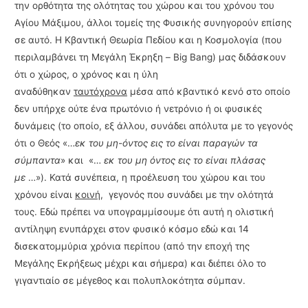
την ορθότητα της ολότητας του χώρου και του χρόνου του
Αγίου Μάξιμου, άλλοι τομείς της Φυσικής συνηγορούν επί­σης
σε αυτό. Η Κβαντική Θεωρία Πεδίου και η Κοσμολογία (που
περιλαμβάνει τη Μεγάλη Έκρηξη – Big Bang) μας διδάσκουν
ότι ο χώρος, ο χρόνος και η ύλη
αναδύθηκαν
ταυτόχρονα
μέσα από κβαντικό κενό στο οποίο
δεν υπήρχε ούτε ένα πρωτόνιο ή νετρόνιο ή οι φυσικές
δυνάμεις (το οποίο, εξ άλλου, συνάδει απόλυτα με το γεγονός
ότι ο Θεός «…
εκ του μη-όντος εις το είναι παραγών τα
σύμπαντα
» και «…
εκ του μη όντος εις το είναι πλάσας
με
…»). Κατά συνέπεια, η προέλευση του χώρου και του
χρόνου είναι
κοινή
, γεγο­νός που συνάδει με την ολότητά
τους. Εδώ πρέπει να υπογραμμίσουμε ότι αυτή η ολιστική
αντίληψη ενυπάρχει στον φυσικό κόσμο εδώ και 14
δισεκατομμύρια χρόνια περίπου (από την εποχή της
Μεγάλης Εκρήξεως μέχρι και σήμερα) και διέπει όλο το
γιγαντιαίο σε μέγε­θος και πολυπλοκότητα σύμπαν.