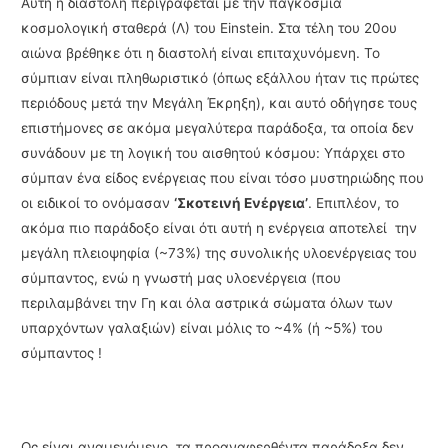
Αυτή η διαστολή περιγράφεται με την παγκόσμια
κοσμολογική σταθερά (Λ) του Einstein. Στα τέλη του 20ου
αιώνα βρέθηκε ότι η διαστολή είναι επιταχυνόμενη. Το
σύμπιαν είναι πληθωριστικό (όπως εξάλλου ήταν τις πρώτες
περιόδους μετά την Μεγάλη Έκρηξη), και αυτό οδήγησε τους
επιστήμονες σε ακόμα μεγαλύτερα παράδοξα, τα οποία δεν
συνάδουν με τη λογική του αισθητού κόσμου: Υπάρχει στο
σύμπαν ένα είδος ενέργειας που είναι τόσο μυστηριώδης που
οι ειδικοί το ονόμασαν
‘Σκοτεινή Ενέργεια’
. Επιπλέον, το
ακόμα πιο παράδοξο είναι ότι αυτή η ενέργεια αποτελεί την
μεγάλη πλειοψηφία (~73%) της συνολικής υλοενέργειας του
σύμπαντος, ενώ η γνωστή μας υλοενέργεια (που
περιλαμβάνει την Γη και όλα αστρικά σώματα όλων των
υπαρχόντων γαλαξιών) είναι μόλις το ~4% (ή ~5%) του
σύμπαντος !
Ως είναι αναμενόμενο, τα προαναφερθέντα παράδοξα δεν