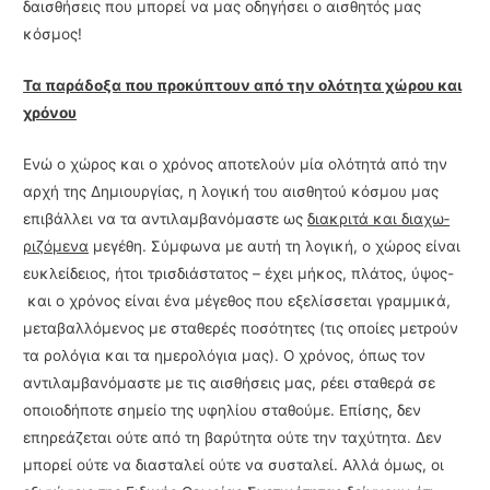
δαισθήσεις που μπορεί να μας οδηγήσει ο αισθητός μας
κόσμος!
Τα παράδοξα που προκύπτουν από την ολότητα χώρου και
χρόνου
Ενώ ο χώρος και ο χρόνος αποτελούν μία ολότητά από την
αρχή της Δημιουργίας, η λο­γική του αισθητού κόσμου μας
επιβάλλει να τα αντιλαμβανόμαστε ως
διακριτά και διαχω­
ριζόμενα
μεγέθη. Σύμφωνα με αυτή τη λογική, ο χώρος είναι
ευκλείδειος, ήτοι τρισδιά­στατος – έχει μήκος, πλάτος, ύψος-
και ο χρόνος είναι ένα μέγεθος που εξελίσσεται γραμμικά,
μεταβαλλόμενος με σταθερές ποσότητες (τις οποίες μετρούν
τα ρολόγια και τα ημερολόγια μας). Ο χρόνος, όπως τον
αντιλαμβανόμαστε με τις αισθήσεις μας, ρέει σταθερά σε
οποιοδήποτε σημείο της υφηλίου σταθούμε. Επίσης, δεν
επηρεάζεται ούτε από τη βαρύτητα ούτε την ταχύτητα. Δεν
μπορεί ούτε να διασταλεί ούτε να συσταλεί. Αλλά όμως, οι