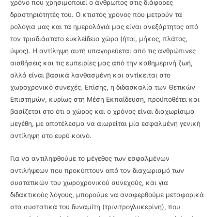
χρόνο που χρησιμοποιεί ο άνθρωπος στις διάφορες
δραστηριότητές του. Ο κτιστός χρόνος που μετρούν τα
ρολόγια μας και τα ημερολόγιά μας είναι ανεξάρτητος από
τον τρισδιάστατο ευκλείδειο χώρο (ήτοι, μήκος, πλάτος,
ύψος). Η αντίληψη αυτή υπα­γορεύεται από τις ανθρώπινες
αισθήσεις και τις εμπειρίες μας από την καθημερινή ζωή,
αλλά είναι βασικά λανθασμένη και αντίκειται στο
χωροχρονικό συνεχές. Επίσης, η διδασκαλία των Θετικών
Επιστημών, κυρίως στη Μέση Εκπαίδευση, προϋποθέτει και
βασίζεται στο ότι ο χώρος και ο χρόνος είναι διαχωρίσιμα
μεγέθη, με αποτέλεσμα να αιωρείται μία εσφαλμένη γενική
αντίληψη στο ευρύ κοινό.
Για να αντιληφθούμε το μέγεθος των εσφαλμένων
αντιλήψεων που προκύπτουν από τον διαχωρισμό των
συστατικών του χωροχρονικού συνεχούς, και για
διδακτικούς λόγους, μπο­ρούμε να αναφερθούμε μεταφορικά
στα συστατικά του δυναμίτη (τρινιτρογλυκερίνη), που