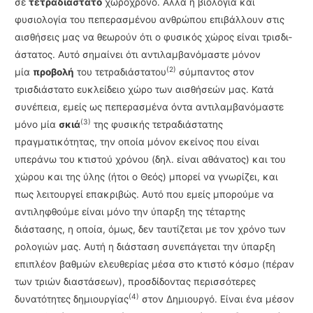
σε
τετραδιάστατο
χωρόχρονο. Αλλά η βιολογία και
φυσιολογία του πεπερα­σμέ­νου ανθρώπου επιβάλλουν στις
αισθήσεις μας να θεωρούν ότι ο φυσικός χώρος είναι τρισδι­
άστατος. Αυτό σημαίνει ότι αντιλαμβανόμαστε μόνον
(2)
μία
προβολή
του τετραδιάστατου
σύμπαντος στον
τρισδιάστατο ευκλείδειο χώρο των αισθήσεών μας. Κατά
συνέπεια, εμείς ως πεπερασμένα όντα αντιλαμβανόμαστε
(3)
μόνο μία
σκιά
της φυσικής τετραδιάστατης
πραγματικότητας, την οποία μόνον εκείνος που είναι
υπεράνω του κτιστού χρόνου (δηλ. είναι αθάνατος) και του
χώρου και της ύλης (ήτοι ο Θεός) μπορεί να γνωρίζει, και
πως λειτουργεί επα­κριβώς. Αυτό που εμείς μπορούμε να
αντιληφθούμε είναι μόνο την ύπαρξη της τέταρτης
διάστασης, η οποία, όμως, δεν ταυτίζεται με τον χρόνο των
ρολογιών μας. Αυτή η διάσταση συνεπάγεται την ύπαρξη
επι­πλέον βαθμών ελευθερίας μέσα στο κτιστό κόσμο (πέραν
των τριών διαστάσεων), προσδίδοντας περισ­σότερες
(4)
δυνατότητες δημιουργίας
στον Δημιουργό. Είναι ένα μέσον