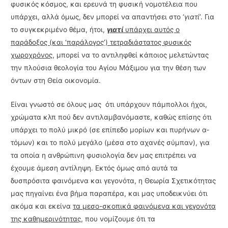
φυσικός κόσμος, και ερευνά τη φυσική νομοτέλεια που
υπάρ­χει, αλλά όμως, δεν μπορεί να απαντήσει στο ‘
γιατί
’. Για
το συγκεκριμένο θέμα, ήτοι,
γιατί
υπάρχει αυτός ο
παράδοξος (και ‘παράλογος’) τετραδιάστατος φυσικός
χωροχρόνος
, μπορεί να το αντιληφθεί κάποιος μελετώντας
την πλούσια θεολογία του Αγίου Μάξιμου για την θέ­ση των
όντων στη Θεία οικονομία.
Είναι γνωστό σε όλους μας ότι υπάρχουν πάμπολλοι ήχοι,
χρώματα κλπ πού δεν αντι­λαμβανόμαστε, καθώς επίσης ότι
υπάρχει το πολύ μικρό (σε επίπεδο μορίων και πυρήνων α­
τόμων) και το πολύ μεγάλο (μέσα στο αχανές σύμπαν), για
τα οποία η ανθρώπινη φυσιολογία δεν μας επιτρέπει να
έχουμε άμεση αντίληψη. Εκτός όμως από αυτά τα
δυσπρόσιτα φαι­νόμενα και γεγονότα, η Θεωρία Σχετικότητας
μας πηγαίνει ένα βήμα παραπέρα, και μας υποδεικνύει ότι
ακόμα και εκείνα
τα μεσο-σκοπικά φαινόμενα και γεγονότα
της καθημερινότητας,
που νομίζουμε ότι τα