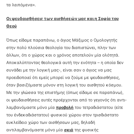
τα λειπόμενα».
Οι ψευδαισθήσεις των αισθήσεών μας και η Σοφία του
Θεού
Όπως είδαμε παραπάνω, ο άγιος Μάξιμος ο Ομολογητής
στην πολύ πλούσια θεολογία του διαπιστώνει, πλην των
άλλων, ότι ο χώρος και ο χρόνος αποτελούν μία ολότητά.
Αποκαλύπτοντας θεολογικά αυτή την ενότητα – η οποία δεν
συνάδει με την λογική μας-, είναι σαν ο άγιος να μας
προειδοποιεί ότι εμείς μπορεί να ζούμε με ψευδαισθήσεις,
όταν βασιζόμαστε μόνον στη λογική του αισθητού κόσμου.
Με την γλώσσα της επιστήμης (όπως είδα­με σε παραπάνω),
οι ψευδαισθήσεις αυτές προέρχονται από το γεγονός ότι αντι­
λαμβανόμαστε μόνο μία
προβολή
του τετραδιάστατου (είτε
του ένδεκαδιάστατου) φυσικού χώρου στον τρισδιάστατο
ευκλείδειο χώρο των αισθήσεων μας, δηλαδή
αντιλαμβανόμαστε μόνο μία
σκιά
της φυσικής