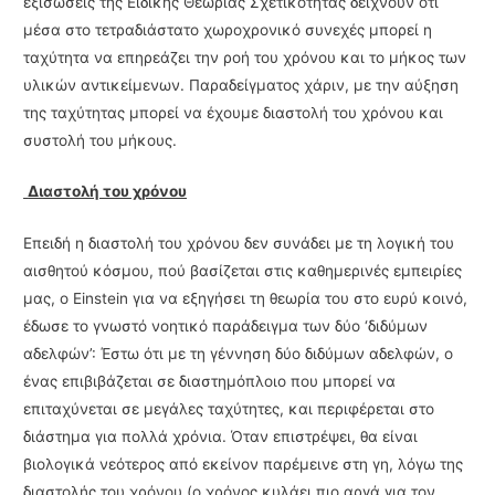
εξισώσεις της Ειδικής Θεωρίας Σχετικότητας δείχνουν ότι
μέσα στο τετραδιάστατο χωροχρονικό συνεχές μπορεί η
ταχύτητα να επηρεάζει την ροή του χρόνου και το μήκος των
υλικών αντικείμενων. Παραδείγματος χάριν, με την αύξηση
της ταχύτητας μπο­ρεί να έχουμε διαστολή του χρόνου και
συστολή του μήκους.
Διαστολή του χρόνου
Επειδή η διαστολή του χρόνου δεν συνάδει με τη λογική του
αισθητού κόσμου, πού βασίζεται στις καθημερινές εμπειρίες
μας, ο Einstein για να εξηγήσει τη θεωρία του στο ευρύ κοινό,
έδωσε το γνωστό νοητικό παράδειγμα των δύο ‘διδύμων
αδελφών’: Έστω ότι με τη γέννηση δύο διδύμων αδελφών, ο
ένας επιβιβάζεται σε διαστημόπλοιο που μπορεί να
επιταχύνεται σε μεγάλες ταχύτητες, και περιφέρεται στο
διάστημα για πολλά χρόνια. Όταν επιστρέψει, θα είναι
βιολογικά νεότερος από εκείνον παρέμεινε στη γη, λόγω της
διαστολής του χρόνου (ο χρόνος κυλάει πιο αργά για τον