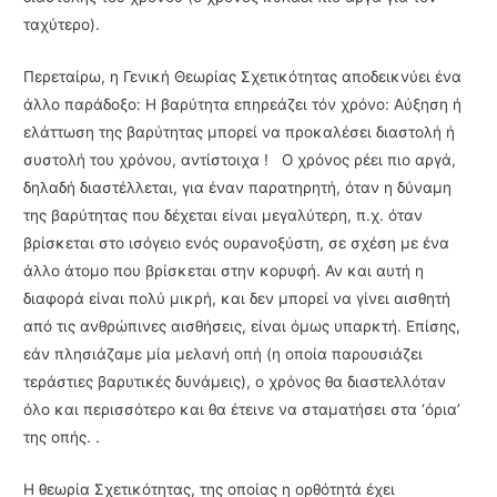
ταχύτερο).
Περεταίρω, η Γενική Θεωρίας Σχετικότητας αποδεικνύει ένα
άλλο παράδοξο: Η βαρύτητα επηρεάζει τόν χρόνο: Αύξη­ση ή
ελάττωση της βαρύτητας μπορεί να προκαλέσει διαστολή ή
συστολή του χρόνου, αντί­στοιχα ! Ο χρόνος ρέει πιο αργά,
δηλαδή διαστέλλεται, για έναν παρατηρητή, όταν η δύναμη
της βαρύ­τητας που δέχεται είναι μεγαλύτερη, π.χ. όταν
βρίσκεται στο ισόγειο ενός ουρανοξύστη, σε σχέση με ένα
άλλο άτομο που βρίσκεται στην κορυφή. Αν και αυτή η
διαφορά είναι πολύ μικρή, και δεν μπορεί να γίνει αισθητή
από τις ανθρώπινες αισθήσεις, είναι όμως υπαρκτή. Επίσης,
εάν πλησιάζαμε μία μελανή οπή (η οποία παρουσιάζει
τεράστιες βαρυτικές δυνά­μεις), ο χρόνος θα διαστελλόταν
όλο και περισσότερο και θα έτεινε να σταματήσει στα ‘όρια’
της οπής. .
Η θεωρία Σχετικότητας, της οποίας η ορθότητά έχει