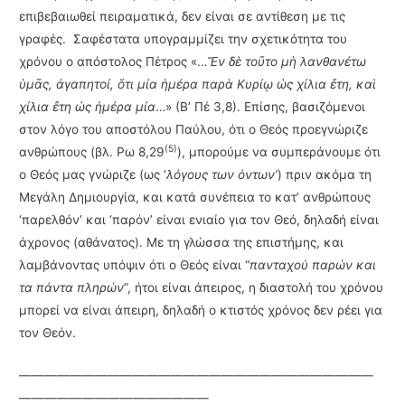
επιβεβαιωθεί πειραματικά, δεν είναι σε αντίθεση με τις
γραφές. Σαφέστατα υπογραμμίζει την σχετικότητα του
χρόνου ο απόστολος Πέτρος «…
Ἓν δὲ τοῦτο μὴ λανθανέτω
ὑμᾶς, ἀγαπητοί, ὅτι μία ἡμέρα παρὰ Κυρίῳ ὡς χίλια ἔτη, καὶ
χίλια ἔτη ὡς ἡμέρα μία
…» (Β’ Πέ 3,8). Επίσης, βασιζόμενοι
στον λόγο του αποστόλου Παύλου, ότι ο Θεός προεγνώριζε
(5)
ανθρώπους (βλ. Ρω 8,29
), μπορούμε να συμπεράνουμε ότι
ο Θεός μας γνώριζε (ως ‘
λόγους των όντων’
) πριν ακόμα τη
Μεγάλη Δημιουργία, και κατά συνέπεια το κατ’ ανθρώπους
‘παρελθόν’ και ‘παρόν’ είναι ενιαίο για τον Θεό, δηλαδή είναι
άχρονος (αθάνατος). Με τη γλώσσα της επιστήμης, και
λαμβάνοντας υπόψιν ότι ο Θεός είναι “
πανταχού παρών και
τα πάντα πληρών
”, ήτοι είναι άπειρος, η διαστολή του χρόνου
μπορεί να είναι άπειρη, δηλαδή ο κτιστός χρόνος δεν ρέει για
τον Θεόν.
————————————————————————————
———————————————