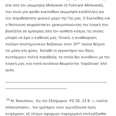
είτε από την γεωμετρία Minkowski (ή Poincaré-Minkowski),
που είναι μία ψευδο-ευκλείδεια γεωμετρία κατάλληλη για
τον τετραδιάστατο φυσικό χώρο της Γης μας. Ο Ευκλείδης και
ο Νεύτωνας εκφράστηκαν χρησιμοποιώντας την λογική που
βασίζεται σε εμπειρίες από τον αισθητό κόσμο, τις οποίες
μπορεί να έχει ο καθένας μας. Γενικά, η αναθεώρηση
ον
πολλών επιστημονικών δοξασιών στον 20
αιώνα δείχνει
ότι μέσα στη φύση, δηλαδή το εργα­στήριο του Θεού,
ενυπάρχουν πολλά παράδοξα, τα οποία δεν συνάδουν με την
λογική μας, και κατά συνέπεια θεωρούνται ‘παράλογα’ από
εμάς.
————————————————————————————
—————————————————
(6)
Μ. Βασιλείου,
Εις την Εξαήμερον
PG 29, 33 Β «…πολλά
απεσιώπησεν… τον ημέτερον νουν γυμνάζουσα προς
εντρέχειαν, εξ ολίγων αφορμών παρεχομένη επιλογίζεσθαι