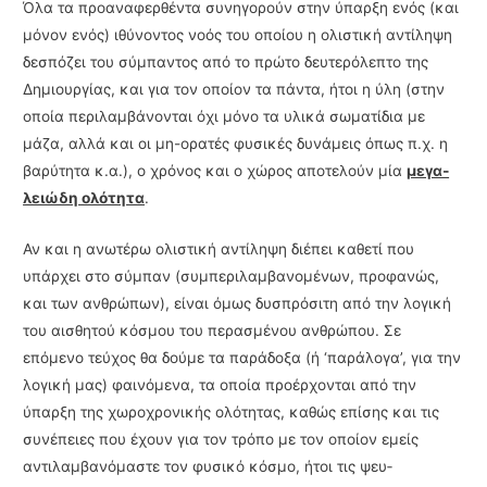
Όλα τα προαναφερθέντα συνηγορούν στην ύπαρξη ενός (και
μόνον ενός) ιθύνοντος νοός του οποίου η ολιστική αντίληψη
δεσπόζει του σύμπαντος από το πρώτο δευτερόλεπτο της
Δημιουργίας, και για τον οποίον τα πάντα, ήτοι η ύλη (στην
οποία περιλαμβάνονται όχι μόνο τα υλικά σωματίδια με
μάζα, αλλά και οι μη-ορατές φυσικές δυνάμεις όπως π.χ. η
βαρύτητα κ.α.), ο χρόνος και ο χώρος αποτελούν μία
μεγα­
λειώδη ολότητα
.
Αν και η ανωτέρω ολιστική αντίληψη διέπει καθετί που
υπάρχει στο σύμπαν (συμπεριλαμβανομένων, προφανώς,
και των ανθρώπων), είναι όμως δυσπρόσιτη από την λογική
του αισθητού κόσμου του περασμένου ανθρώπου. Σε
επόμενο τεύχος θα δούμε τα παράδοξα (ή ‘παράλογα’, για την
λογική μας) φαινόμενα, τα οποία προέρ­χονται από την
ύπαρξη της χωροχρονικής ολότητας, καθώς επίσης και τις
συνέπειες που έ­χουν για τον τρόπο με τον οποίον εμείς
αντιλαμβανόμαστε τον φυσικό κόσμο, ήτοι τις ψευ­