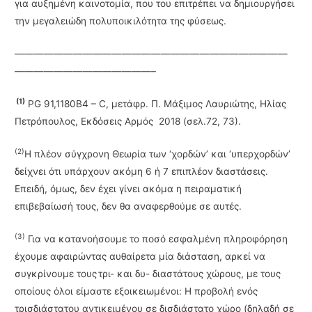
για αυξημένη καινοτομία, που του επιτρέπει να δημιουργήσει
την μεγαλειώδη πολυποικιλότητα της φύσε­ως.
————————————————————————————
——————————————–
(1)
PG 91,1180Β4 – C, μετάφρ. Π. Μάξιμος Λαυριώτης, Ηλίας
Πετρόπουλος, Εκδόσεις Αρμός 2018 (σελ.72, 73).
(2)
Η πλέον σύγχρονη Θεωρία των ‘χορδών’ και ‘υπερχορδών’
δείχνει ότι υπάρχουν ακόμη 6 ή 7 επιπλέον διαστάσεις.
Επειδή, όμως, δεν έχει γίνει ακόμα η πειραματική
επιβεβαίωσή τους, δεν θα αναφερθούμε σε αυτές.
(3)
Για να κατανοήσουμε το ποσό εσφαλμένη πληροφόρηση
έχουμε αφαιρώντας αυθαίρετα μία διάσταση, αρκεί να
συγκρίνουμε τους τρι- και δυ- διαστάτους χώρους, με τους
οποίους όλοι είμαστε εξοικειωμένοι: Η προβολή ενός
τρισδιάστατου αντι­κειμένου σε δισδιάστατο χώρο (δηλαδή σε