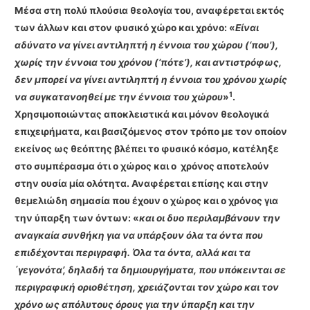
Μέσα στη πολύ πλούσια θεολογία του, αναφέρεται εκτός
των άλλων και στον φυσικό χώρο και χρόνο: «
Είναι
αδύνατο να γίνει αντιληπτή η έννοια του χώρου (‘που’),
χωρίς την έννοια του χρόνου (‘πότε’), και αντιστρόφως,
δεν μπορεί να γίνει αντιληπτή η έννοια του χρόνου χωρίς
1
να συγκατανοηθεί με την έννοια του χώρου
»
.
Χρησιμοποιώντας αποκλειστικά και μόνον θεολογικά
επιχειρήματα, και βασιζό­μενος στον τρόπο με τον οποίον
εκείνος ως θεόπτης βλέπει το φυσικό κόσμο, κατέληξε
στο συμπέρασμα ότι ο χώρος και ο χρόνος αποτελούν
στην ουσία μία ολότητα. Αναφέρεται επί­σης και στην
θεμελιώδη σημασία που έχουν ο χώρος και ο χρόνος για
την ύπαρξη των όντων: «
και οι δυο περιλαμβάνουν την
αναγκαία συνθήκη για να υπάρξουν όλα τα όντα που
επιδέχονται περιγραφή. Όλα τα όντα, αλλά και τα
΄γεγονότα’, δηλαδή τα δημιουργήματα, που υπόκεινται σε
περιγραφική οριοθέτηση, χρειάζονται τον χώρο και τον
χρόνο ως απόλυτους όρους για την ύπαρξη και την