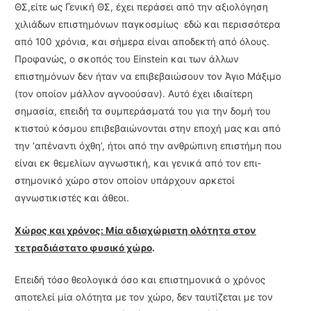
ΘΣ,είτε ως Γενική ΘΣ, έχει περάσει από την αξιολόγηση
χιλιάδων επιστημόνων παγκοσμίως εδώ και περισ­σότερα
από 100 χρόνια, και σήμερα είναι αποδεκτή από όλους.
Προφανώς, ο σκοπός του Einstein και των άλλων
επιστημόνων δεν ήταν να επιβεβαιώσουν τον Άγιο Μάξιμο
(τον οποίον μάλλον αγνοούσαν). Αυτό έχει ιδιαίτερη
σημασία, επειδή τα συμπεράσματά του για την δομή του
κτιστού κόσμου επιβεβαιώνονται στην εποχή μας και από
την ‘απέναντι όχθη’, ήτοι από την ανθρώπινη επιστήμη που
είναι εκ θεμελίων αγνωστική, και γενικά από τον επι­
στημονικό χώρο στον οποίον υπάρχουν αρκετοί
αγνωστικιστές και άθεοι.
Χώρος και χρόνος: Μία αδιαχώριστη ολότητα στον
τετραδιάστατο φυσικό χώρο
.
Επειδή τόσο θεολογικά όσο και επιστημονικά ο χρόνος
αποτελεί μία ολότητα με τον χώ­ρο, δεν ταυτίζεται με τον