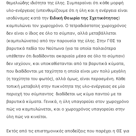
θεμελιώδης ιδιότητα της ύλης. Συμπεραίνει ότι κάθε μορφή
υλο-ενέργειας (υπεν­θυμίζουμε ότι η ύλη και η ενέργεια είναι
ισοδύναμες κατά την
Ειδική Θεωρία της Σχετικότητας
)
καμπυλώνει τον χωρο­χρόνο. Ο τετραδιάστατος χωροχρόνος
δεν είναι ο ίδιος σε όλο το σύμπαν, αλλά μεταβάλλεται
(καμπυλώνεται) από την παρουσία της ύλης. Στην ΓΘΣ τα
βαρυτικά πεδία του Νεύτωνα (για τα οποία παλαιότερα
υπέθεταν ότι διαδίδονται ακαριαία μέσα σε όλο το σύμπαν)
δεν ισχύ­ουν, και υποκαθίστανται από τα βαρυτικά κύματα,
που διαδίδονται με ταχύτητα η οποία είναι μεν πολύ μεγάλη
(η ταχύτητα του φωτός), αλλά όμως, είναι περασμένη. Κάθε
τοπική μετα­βολή στην πυκνότητα της υλο-ενέργειας σε μία
περιοχή του σύμπαντος διαδίδεται ως κύμα παντού με τα
βαρυτικά κύματα. Γενικά, η ύλη υπαγορεύει στον χωροχρόνο
πώς να καμπυ­λώ­νεται, και ο χωροχρόνος υπαγορεύει στην
ύλη πώς να κινείται.
Εκτός από τις επιστημονικές αποδείξεις που παρέχει η ΘΣ για