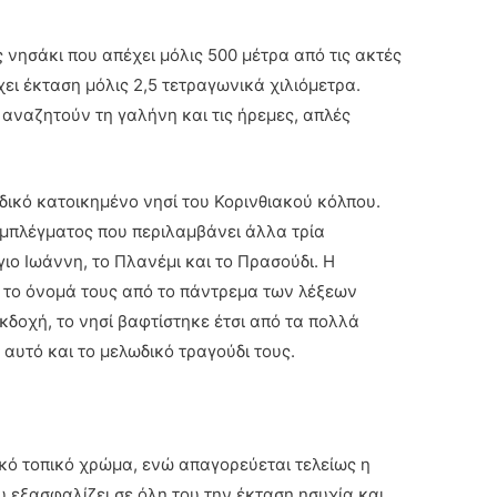
 νησάκι που απέχει μόλις 500 μέτρα από τις ακτές
χει έκταση μόλις 2,5 τετραγωνικά χιλιόμετρα.
 αναζητούν τη γαλήνη και τις ήρεμες, απλές
δικό κατοικημένο νησί του Κορινθιακού κόλπου.
υμπλέγματος που περιλαμβάνει άλλα τρία
ιο Ιωάννη, το Πλανέμι και το Πρασούδι. Η
 το όνομά τους από το πάντρεμα των λέξεων
κδοχή, το νησί βαφτίστηκε έτσι από τα πολλά
 αυτό και το μελωδικό τραγούδι τους.
ακό τοπικό χρώμα, ενώ απαγορεύεται τελείως η
εξασφαλίζει σε όλη του την έκταση ησυχία και