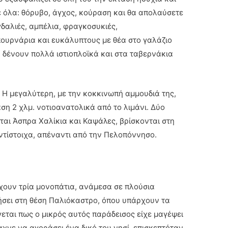
 όλα: θόρυβο, άγχος, κούραση και θα απολαύσετε
γδαλιές, αμπέλια, φραγκοσυκιές,
ουρνάρια και ευκάλυπτους με θέα στο γαλάζιο
ύ δένουν πολλά ιστιοπλοϊκά και στα ταβερνάκια
. Η μεγαλύτερη, με την κοκκινωπή αμμουδιά της,
ση 2 χλμ. νοτιοανατολικά από το λιμάνι. Δύο
αι Άσπρα Χαλίκια και Καψάλες, βρίσκονται στη
αντίστοιχα, απέναντι από την Πελοπόννησο.
ρχουν τρία μονοπάτια, ανάμεσα σε πλούσια
ήσει στη θέση Παλιόκαστρο, όπου υπάρχουν τα
εται πως ο μικρός αυτός παράδεισος είχε μαγέψει
αχνε να αγοράσει ένα δικό του νησί, επισκεπτόταν