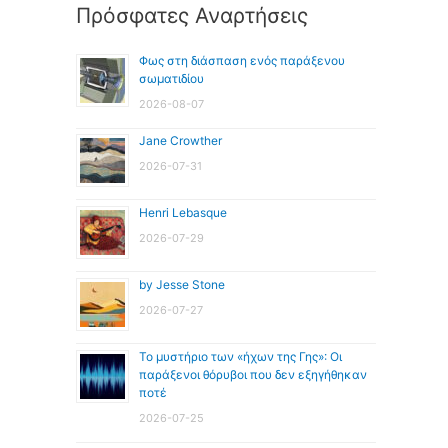
Πρόσφατες Αναρτήσεις
Φως στη διάσπαση ενός παράξενου
σωματιδίου
2026-08-07
Jane Crowther
2026-07-31
Henri Lebasque
2026-07-29
by Jesse Stone
2026-07-27
Το μυστήριο των «ήχων της Γης»: Οι
παράξενοι θόρυβοι που δεν εξηγήθηκαν
ποτέ
2026-07-25