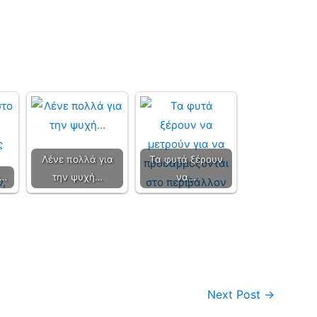
Λένε πολλά για
Τα φυτά ξέρουν
ο…
την ψυχή…
να…
Next Post
→