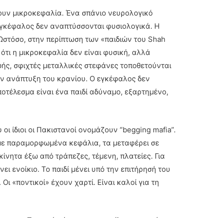
ουν μικροκεφαλία. Ένα σπάνιο νευρολογικό
 εγκέφαλος δεν αναπτύσσονται φυσιολογικά. Η
 Ωστόσο, στην περίπτωση των «παιδιών του Shah
ότι η μικροκεφαλία δεν είναι φυσική, αλλά
ωής, σφιχτές μεταλλικές στεφάνες τοποθετούνται
ην ανάπτυξη του κρανίου. Ο εγκέφαλος δεν
ποτέλεσμα είναι ένα παιδί αδύναμο, εξαρτημένο,
 οι ίδιοι οι Πακιστανοί ονομάζουν “begging mafia”.
ά με παραμορφωμένα κεφάλια, τα μεταφέρει σε
κίνητα έξω από τράπεζες, τέμενη, πλατείες. Για
νει ενοίκιο. Το παιδί μένει υπό την επιτήρησή του
 Οι «ποντικοί» έχουν χαρτί. Είναι καλοί για τη