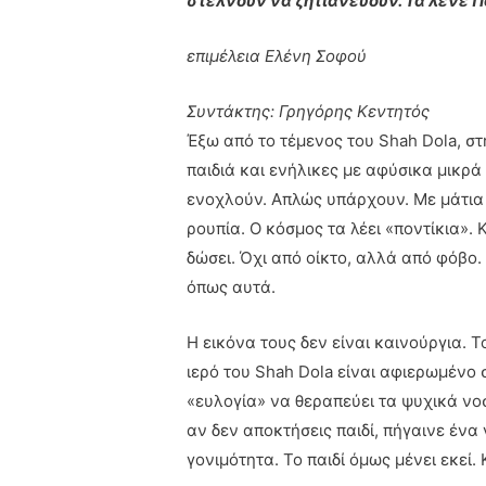
στέλνουν να ζητιανεύουν. Τα λένε Π
επιμέλεια Ελένη Σοφού
Συντάκτης: Γρηγόρης Κεντητός
Έξω από το τέμενος του Shah Dola, σ
παιδιά και ενήλικες με αφύσικα μικρά
ενοχλούν. Απλώς υπάρχουν. Με μάτια 
ρουπία. Ο κόσμος τα λέει «ποντίκια».
δώσει. Όχι από οίκτο, αλλά από φόβο. 
όπως αυτά.
Η εικόνα τους δεν είναι καινούργια. 
ιερό του Shah Dola είναι αφιερωμένο σ
«ευλογία» να θεραπεύει τα ψυχικά νο
αν δεν αποκτήσεις παιδί, πήγαινε ένα 
γονιμότητα. Το παιδί όμως μένει εκεί. Κ