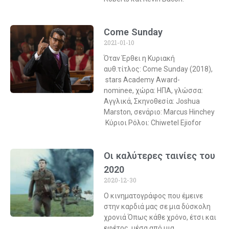
Come Sunday
2021-01-10
Όταν Έρθει η Κυριακή
αυθ.τίτλος: Come Sunday (2018),
stars Academy Award-
nominee, χώρα: ΗΠΑ, γλώσσα:
Αγγλικά, Σκηνοθεσία: Joshua
Marston, σενάριο: Marcus Hinchey
Κύριοι Ρόλοι: Chiwetel Ejiofor
Οι καλύτερες ταινίες του
2020
2020-12-30
Ο κινηματογράφος που έμεινε
στην καρδιά μας σε μια δύσκολη
χρονιά Όπως κάθε χρόνο, έτσι και
εφέτος, μέσα από μια