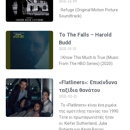
2021-12-09
Refuge (Original Motion Picture
Soundtrack)
To The Falls – Harold
Budd
2021-10-31
I Know This Much Is True (Music
From The HBO Series) (2020)
«Flatliners»: Επικίνδυνα
ταξίδια θανάτου
2021-02-21
Το «Flatliners» είναι ένα ριμέικ
της ομότιτλης ταινίας του 1990.
Τότε οι πρωταγωνιστές ήταν
οι: Kiefer Sutherland, Julia
Roberts και Kevin Bacon.