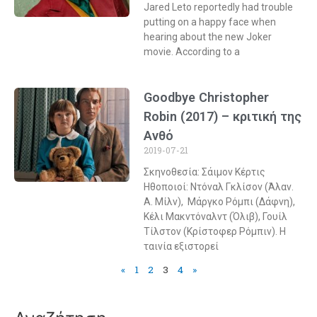
Jared Leto reportedly had trouble
putting on a happy face when
hearing about the new Joker
movie. According to a
Goodbye Christopher
Robin (2017) – κριτική της
Ανθό
2019-07-21
Σκηνοθεσία: Σάιμον Κέρτις
Ηθοποιοί: Ντόναλ Γκλίσον (Άλαν.
Α. Μίλν), Μάργκο Ρόμπι (Δάφνη),
Κέλι Μακντόναλντ (Όλιβ), Γουίλ
Τίλστον (Κρίστοφερ Ρόμπιν). Η
ταινία εξιστορεί
«
1
2
3
4
»