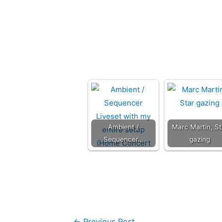
Ambient /
Marc Martin, St
Sequencer…
gazing
←
Previous Post