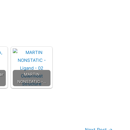
ar
MARTIN
NONSTATIC -…
Next Post
→