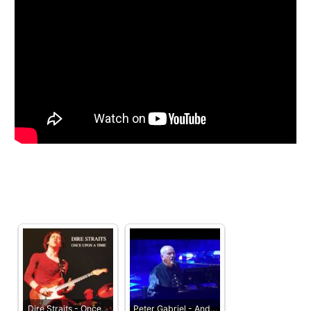
Dire Straits - Once…
Peter Gabriel - And…