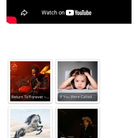
Return To Forever –…
If You Were Called…