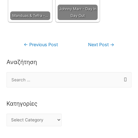
Johnny Marr - Day In
Manduas & Tefra -…
Day Out
←
Previous Post
Next Post
→
Αναζήτηση
Κατηγορίες