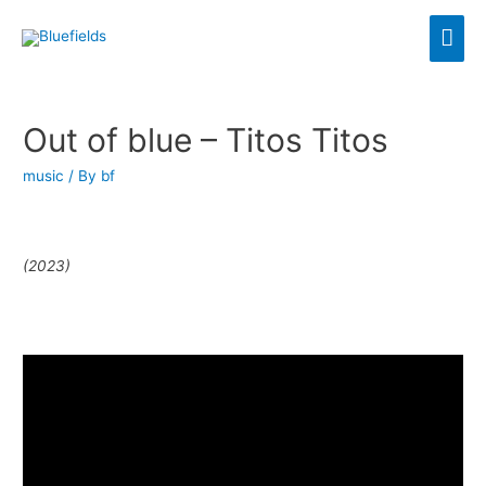
Out of blue – Titos Titos
music
/ By
bf
(2023)