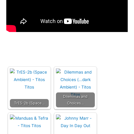
Dilemmas and
TrES-2b (Space…
Choices…