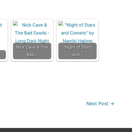
Nick Cave & The
"Night of Stars
Bad…
and…
Next Post
→