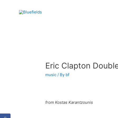
Eric Clapton Doubl
music
/ By
bf
from Kostas Karantzounis