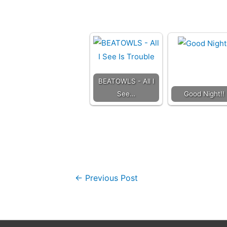
BEATOWLS - All I
See…
Good Night!!
←
Previous Post