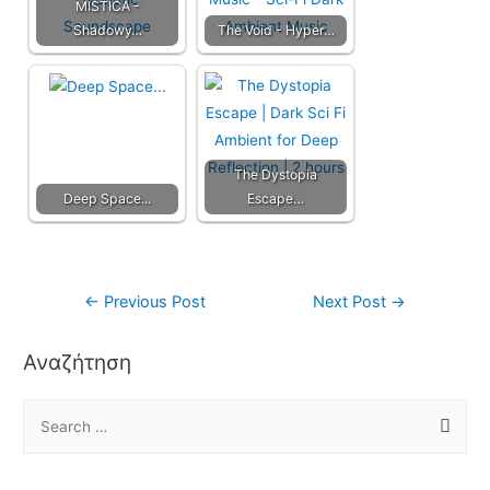
MISTICA -
Shadowy…
The Void - Hyper…
The Dystopia
Deep Space...
Escape…
←
Previous Post
Next Post
→
Αναζήτηση