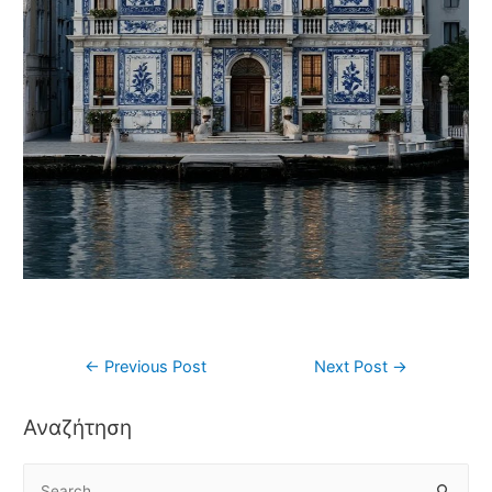
←
Previous Post
Next Post
→
Αναζήτηση