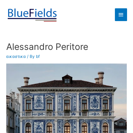
Alessandro Peritore
εικαστικα
/ By
bf