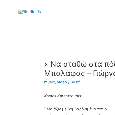
« Να σταθώ στα πό
Μπαλάφας – Γιώργ
music
,
video
/ By
bf
Kostas Karantzounis:
” Μοιάζω με βομβαρδισμένο τοπίο