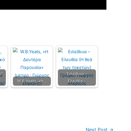
ι”.
Ειλείθυια –
W.B.Yeats, «Η…
Ελευθία…
Next Post
→