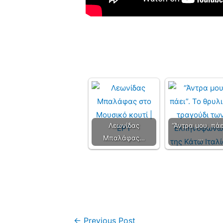
Λεωνίδας
“Άντρα μου, πάε
Μπαλάφας…
…
←
Previous Post