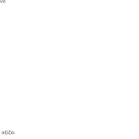
ένο
 αξίζει