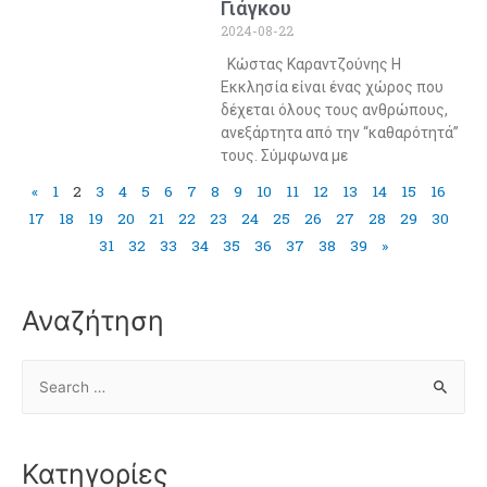
Γιάγκου
2024-08-22
Κώστας Καραντζούνης Η
Εκκλησία είναι ένας χώρος που
δέχεται όλους τους ανθρώπους,
ανεξάρτητα από την “καθαρότητά”
τους. Σύμφωνα με
«
1
2
3
4
5
6
7
8
9
10
11
12
13
14
15
16
17
18
19
20
21
22
23
24
25
26
27
28
29
30
31
32
33
34
35
36
37
38
39
»
Αναζήτηση
Κατηγορίες