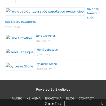
Φως στη
διάσπαση
ενός
παράξενου σωματιδίου
2026-08-07
Jane Crowther
2026-07-31
Henri Lebasque
2026-07-29
by Jesse Stone
2026-07-27
Powered By Bluefields
MUSIC
ΚΕΙΜΕΝΑ
ΕΙΚΑΣΤΙΚΑ
BLOG
CONTACT
Share This