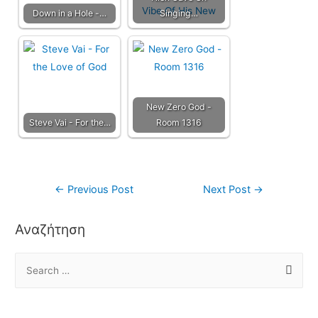
Down in a Hole -…
Singing…
New Zero God -
Steve Vai - For the…
Room 1316
←
Previous Post
Next Post
→
Αναζήτηση