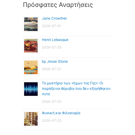
Πρόσφατες Αναρτήσεις
Jane Crowther
2026-07-31
Henri Lebasque
2026-07-29
by Jesse Stone
2026-07-27
Το μυστήριο των «ήχων της Γης»: Οι
παράξενοι θόρυβοι που δεν εξηγήθηκαν
ποτέ
2026-07-25
Φυσική και Φιλοσοφία
2026-07-23