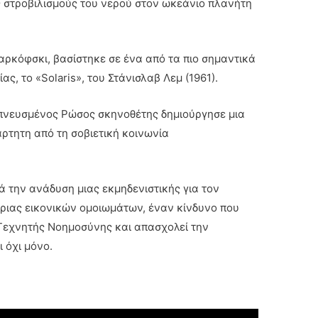
ς στροβιλισμούς του νερού στον ωκεάνιο πλανήτη
Ταρκόφσκι, βασίστηκε σε ένα από τα πιο σημαντικά
ς, το «Solaris», του Στάνισλαβ Λεμ (1961).
μπνευσμένος Ρώσος σκηνοθέτης δημιούργησε μια
άρτητη από τη σοβιετική κοινωνία
ά την ανάδυση μιας εκμηδενιστικής για τον
ριας εικονικών ομοιωμάτων, έναν κίνδυνο που
 Τεχνητής Νοημοσύνης και απασχολεί την
 όχι μόνο.