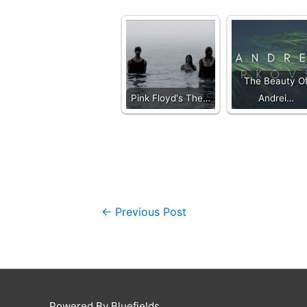
The Beauty O
Pink Floyd's The…
Andrei…
←
Previous Post
Powered By Bluefields