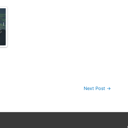
f
Next Post
→