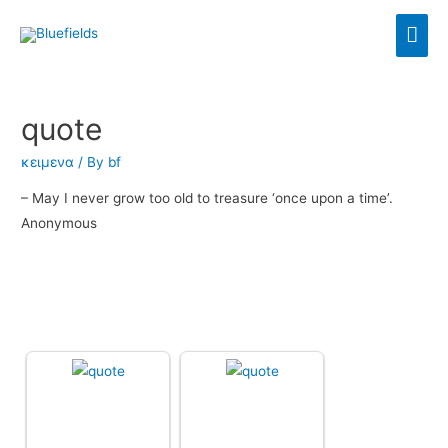
quote
κειμενα
/ By
bf
– May I never grow too old to treasure ‘once upon a time’.
Anonymous