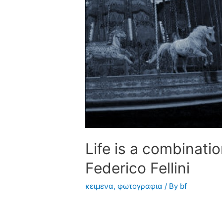
Life is a combinati
Federico Fellini
κειμενα
,
φωτογραφια
/ By
bf