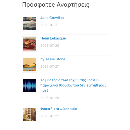
Πρόσφατες Αναρτήσεις
Jane Crowther
2026-07-31
Henri Lebasque
2026-07-29
by Jesse Stone
2026-07-27
Το μυστήριο των «ήχων της Γης»: Οι
παράξενοι θόρυβοι που δεν εξηγήθηκαν
ποτέ
2026-07-25
Φυσική και Φιλοσοφία
2026-07-23