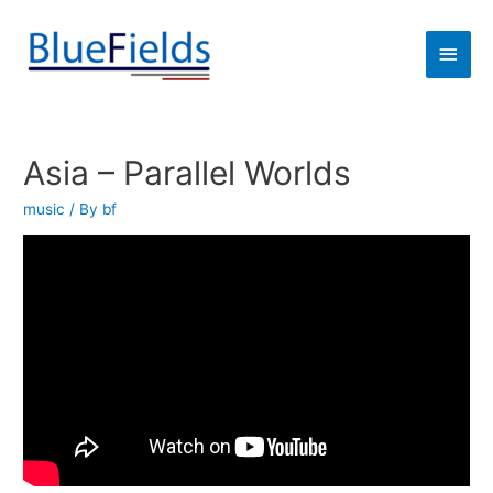
Asia – Parallel Worlds
music
/ By
bf