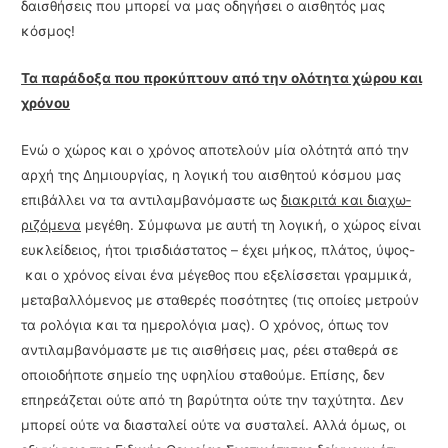
δαισθήσεις που μπορεί να μας οδηγήσει ο αισθητός μας
κόσμος!
Τα παράδοξα που προκύπτουν από την ολότητα χώρου και
χρόνου
Ενώ ο χώρος και ο χρόνος αποτελούν μία ολότητά από την
αρχή της Δημιουργίας, η λο­γική του αισθητού κόσμου μας
επιβάλλει να τα αντιλαμβανόμαστε ως
διακριτά και διαχω­
ριζόμενα
μεγέθη. Σύμφωνα με αυτή τη λογική, ο χώρος είναι
ευκλείδειος, ήτοι τρισδιά­στατος – έχει μήκος, πλάτος, ύψος-
και ο χρόνος είναι ένα μέγεθος που εξελίσσεται γραμμικά,
μεταβαλλόμενος με σταθερές ποσότητες (τις οποίες μετρούν
τα ρολόγια και τα ημερολόγια μας). Ο χρόνος, όπως τον
αντιλαμβανόμαστε με τις αισθήσεις μας, ρέει σταθερά σε
οποιοδήποτε σημείο της υφηλίου σταθούμε. Επίσης, δεν
επηρεάζεται ούτε από τη βαρύτητα ούτε την ταχύτητα. Δεν
μπορεί ούτε να διασταλεί ούτε να συσταλεί. Αλλά όμως, οι