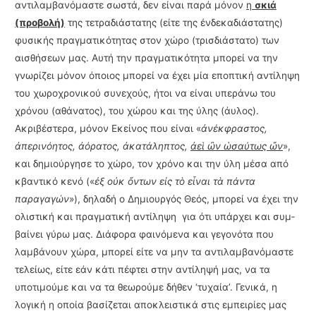
αντιλαμβανόμαστε σωστά, δεν είναι παρά μόνον
η
σκιά
(προ­βολή)
της τετραδιάστατης (είτε της ένδεκαδιάστατης)
φυσικής πραγματικότητας στον χώρο (τρισδιάστατο) των
αισθήσεων μας. Αυτή την πραγματικότητα μπορεί να την
γνωρίζει μόνον όποιος μπορεί να έχει μία εποπτική αντίληψη
του χωροχρονικού συνεχούς, ήτοι να είναι υπεράνω του
χρόνου (αθάνατος), του χώρου και της ύλης (άυλος).
Ακριβέστερα, μόνον Εκείνος που είναι «
ἀνέκφραστος,
ἀπερινόητος, ἀό­ρα­τος, ἀκατάληπτος,
ἀεὶ ὢν ὡσαύτως ὤν
»,
και δημιούργησε το χώρο, τον χρόνο και την ύλη μέσα από
κβαντικό κενό («
ἐξ οὐκ ὄντων εἰς τὸ εἶναι τὰ πάντα
παραγαγών
»), δηλαδή ο Δημι­ουργός Θεός, μπορεί να έχει την
ολιστική και πραγματική αντίληψη για ότι υπάρχει και συμ­
βαίνει γύρω μας. Διάφορα φαινόμενα και γεγονότα που
λαμβάνουν χώρα, μπορεί είτε να μην τα αντιλαμβανόμαστε
τελείως, είτε εάν κάτι πέφτει στην αντίληψή μας, να τα
υποτιμούμε και να τα θεωρούμε δήθεν ‘τυχαία’. Γενικά, η
λογική η οποία βασίζεται αποκλειστικά στις εμπειρίες μας