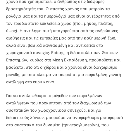
χρόνο που χρησιμοποιεί ο άνθρωπος στις διάφορες
δραστηριότητές του. Ο κτιστός χρόνος που μετρούν τα
ρολόγια μας και τα ημερολόγιά μας είναι ανεξάρτητος από
τον τρισδιάστατο ευκλείδειο χώρο (ήτοι, μήκος, πλάτος,
ύψος). Η αντίληψη αυτή υπα­γορεύεται από τις ανθρώπινες
αισθήσεις και τις εμπειρίες μας από την καθημερινή ζωή,
αλλά είναι βασικά λανθασμένη και αντίκειται στο
χωροχρονικό συνεχές. Επίσης, η διδασκαλία των Θετικών
Επιστημών, κυρίως στη Μέση Εκπαίδευση, προϋποθέτει και
βασίζεται στο ότι ο χώρος και ο χρόνος είναι διαχωρίσιμα
μεγέθη, με αποτέλεσμα να αιωρείται μία εσφαλμένη γενική
αντίληψη στο ευρύ κοινό.
Για να αντιληφθούμε το μέγεθος των εσφαλμένων
αντιλήψεων που προκύπτουν από τον διαχωρισμό των
συστατικών του χωροχρονικού συνεχούς, και για
διδακτικούς λόγους, μπο­ρούμε να αναφερθούμε μεταφορικά
στα συστατικά του δυναμίτη (τρινιτρογλυκερίνη), που