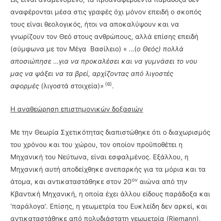
αναφέρονται μέσα στις γραφές όχι μόνον επειδή ο σκοπός
τους είναι θεολογικός, ήτοι να αποκαλύψουν και να
γνωρίζουν τον Θεό στους ανθρώπους, αλλά επίσης επειδή
(σύμφωνα με τον Μέγα Βασίλειο) « …(
ο Θεός) πολλά
αποσιώπησε …για να προκαλέσει και να γυμνάσει το νου
μας να ψάξει να τα βρεί, αρχίζοντας από λιγοστές
(6)
αφορμές
(λιγοστά στοιχεία)»
.
H αναθεώρηση επιστημονικών δοξασιών
Με την Θεωρία Σχετικότητας διαπιστώθηκε ότι ο διαχωρισμός
του χρόνου και του χώρου, τον οποίον προϋποθέτει η
Μηχανική του Νεύτωνα, είναι εσφαλμένος. Εξάλλου, η
Μηχανική αυτή απο­δείχθηκε ανεπαρκής για τα μόρια και τα
ον
άτομα, και αντικαταστάθηκε στον 20
αιώνα από την
Κβαντική Μηχανική, η οποία έχει άλλου είδους παράδοξα και
‘παράλογα’. Επίσης, η γεωμετρία του Ευκλείδη δεν αρκεί, και
αντικαταστάθηκε από πολυδιάστατη γεωμετρία (Rie­mann),