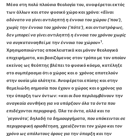
Μέσα στη πολύ πλούσια θεολογία του, αναφέρεται εκτός
των άλλων και στον φυσικό χώρο και χρόνο: «
Είναι
αδύνατο να γίνει αντιληπτή η έννοια του χώρου (‘που’),
χωρίς την έννοια του χρόνου (‘πότε’), και αντιστρόφως,
δεν μπορεί να γίνει αντιληπτή η έννοια του χρόνου χωρίς
1
να συγκατανοηθεί με την έννοια του χώρου
»
.
Χρησιμοποιώντας αποκλειστικά και μόνον θεολογικά
επιχειρήματα, και βασιζό­μενος στον τρόπο με τον οποίον
εκείνος ως θεόπτης βλέπει το φυσικό κόσμο, κατέληξε
στο συμπέρασμα ότι ο χώρος και ο χρόνος αποτελούν
στην ουσία μία ολότητα. Αναφέρεται επί­σης και στην
θεμελιώδη σημασία που έχουν ο χώρος και ο χρόνος για
την ύπαρξη των όντων: «
και οι δυο περιλαμβάνουν την
αναγκαία συνθήκη για να υπάρξουν όλα τα όντα που
επιδέχονται περιγραφή. Όλα τα όντα, αλλά και τα
΄γεγονότα’, δηλαδή τα δημιουργήματα, που υπόκεινται σε
περιγραφική οριοθέτηση, χρειάζονται τον χώρο και τον
χρόνο ως απόλυτους όρους για την ύπαρξη και την