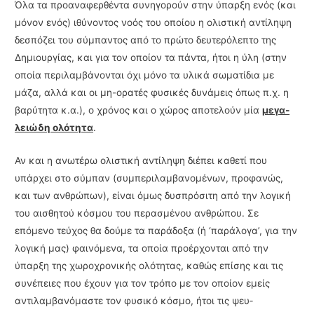
Όλα τα προαναφερθέντα συνηγορούν στην ύπαρξη ενός (και
μόνον ενός) ιθύνοντος νοός του οποίου η ολιστική αντίληψη
δεσπόζει του σύμπαντος από το πρώτο δευτερόλεπτο της
Δημιουργίας, και για τον οποίον τα πάντα, ήτοι η ύλη (στην
οποία περιλαμβάνονται όχι μόνο τα υλικά σωματίδια με
μάζα, αλλά και οι μη-ορατές φυσικές δυνάμεις όπως π.χ. η
βαρύτητα κ.α.), ο χρόνος και ο χώρος αποτελούν μία
μεγα­
λειώδη ολότητα
.
Αν και η ανωτέρω ολιστική αντίληψη διέπει καθετί που
υπάρχει στο σύμπαν (συμπεριλαμβανομένων, προφανώς,
και των ανθρώπων), είναι όμως δυσπρόσιτη από την λογική
του αισθητού κόσμου του περασμένου ανθρώπου. Σε
επόμενο τεύχος θα δούμε τα παράδοξα (ή ‘παράλογα’, για την
λογική μας) φαινόμενα, τα οποία προέρ­χονται από την
ύπαρξη της χωροχρονικής ολότητας, καθώς επίσης και τις
συνέπειες που έ­χουν για τον τρόπο με τον οποίον εμείς
αντιλαμβανόμαστε τον φυσικό κόσμο, ήτοι τις ψευ­