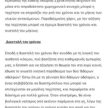
εξισώσεις της Ειδικής Θεωρίας Σχετικότητας δείχνουν ότι
μέσα στο τετραδιάστατο χωροχρονικό συνεχές μπορεί η
ταχύτητα να επηρεάζει την ροή του χρόνου και το μήκος των
υλικών αντικείμενων. Παραδείγματος χάριν, με την αύξηση
της ταχύτητας μπο­ρεί να έχουμε διαστολή του χρόνου και
συστολή του μήκους.
Διαστολή του χρόνου
Επειδή η διαστολή του χρόνου δεν συνάδει με τη λογική του
αισθητού κόσμου, πού βασίζεται στις καθημερινές εμπειρίες
μας, ο Einstein για να εξηγήσει τη θεωρία του στο ευρύ κοινό,
έδωσε το γνωστό νοητικό παράδειγμα των δύο ‘διδύμων
αδελφών’: Έστω ότι με τη γέννηση δύο διδύμων αδελφών, ο
ένας επιβιβάζεται σε διαστημόπλοιο που μπορεί να
επιταχύνεται σε μεγάλες ταχύτητες, και περιφέρεται στο
διάστημα για πολλά χρόνια. Όταν επιστρέψει, θα είναι
βιολογικά νεότερος από εκείνον παρέμεινε στη γη, λόγω της
διαστολής του χρόνου (ο χρόνος κυλάει πιο αργά για τον