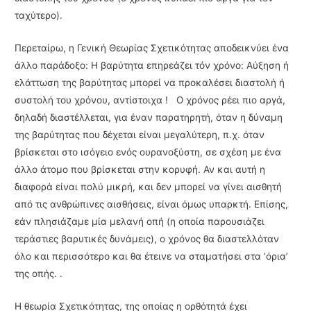
ταχύτερο).
Περεταίρω, η Γενική Θεωρίας Σχετικότητας αποδεικνύει ένα
άλλο παράδοξο: Η βαρύτητα επηρεάζει τόν χρόνο: Αύξη­ση ή
ελάττωση της βαρύτητας μπορεί να προκαλέσει διαστολή ή
συστολή του χρόνου, αντί­στοιχα ! Ο χρόνος ρέει πιο αργά,
δηλαδή διαστέλλεται, για έναν παρατηρητή, όταν η δύναμη
της βαρύ­τητας που δέχεται είναι μεγαλύτερη, π.χ. όταν
βρίσκεται στο ισόγειο ενός ουρανοξύστη, σε σχέση με ένα
άλλο άτομο που βρίσκεται στην κορυφή. Αν και αυτή η
διαφορά είναι πολύ μικρή, και δεν μπορεί να γίνει αισθητή
από τις ανθρώπινες αισθήσεις, είναι όμως υπαρκτή. Επίσης,
εάν πλησιάζαμε μία μελανή οπή (η οποία παρουσιάζει
τεράστιες βαρυτικές δυνά­μεις), ο χρόνος θα διαστελλόταν
όλο και περισσότερο και θα έτεινε να σταματήσει στα ‘όρια’
της οπής. .
Η θεωρία Σχετικότητας, της οποίας η ορθότητά έχει