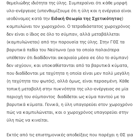
θεμελιώδης ιδιότητα της ύλης. Συμπεραίνει ότι κάθε μορφή
υλο-ενέργειας (υπεν­θυμίζουμε ότι η ύλη και η ενέργεια είναι
ισοδύναμες κατά την
Ειδική Θεωρία της Σχετικότητας
)
καμπυλώνει τον χωρο­χρόνο. Ο τετραδιάστατος χωροχρόνος
δεν είναι ο ίδιος σε όλο το σύμπαν, αλλά μεταβάλλεται
(καμπυλώνεται) από την παρουσία της ύλης. Στην ΓΘΣ τα
βαρυτικά πεδία του Νεύτωνα (για τα οποία παλαιότερα
υπέθεταν ότι διαδίδονται ακαριαία μέσα σε όλο το σύμπαν)
δεν ισχύ­ουν, και υποκαθίστανται από τα βαρυτικά κύματα,
που διαδίδονται με ταχύτητα η οποία είναι μεν πολύ μεγάλη
(η ταχύτητα του φωτός), αλλά όμως, είναι περασμένη. Κάθε
τοπική μετα­βολή στην πυκνότητα της υλο-ενέργειας σε μία
περιοχή του σύμπαντος διαδίδεται ως κύμα παντού με τα
βαρυτικά κύματα. Γενικά, η ύλη υπαγορεύει στον χωροχρόνο
πώς να καμπυ­λώ­νεται, και ο χωροχρόνος υπαγορεύει στην
ύλη πώς να κινείται.
Εκτός από τις επιστημονικές αποδείξεις που παρέχει η ΘΣ για