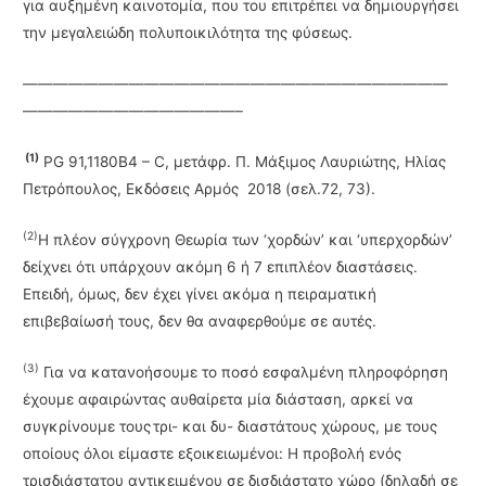
για αυξημένη καινοτομία, που του επιτρέπει να δημιουργήσει
την μεγαλειώδη πολυποικιλότητα της φύσε­ως.
————————————————————————————
——————————————–
(1)
PG 91,1180Β4 – C, μετάφρ. Π. Μάξιμος Λαυριώτης, Ηλίας
Πετρόπουλος, Εκδόσεις Αρμός 2018 (σελ.72, 73).
(2)
Η πλέον σύγχρονη Θεωρία των ‘χορδών’ και ‘υπερχορδών’
δείχνει ότι υπάρχουν ακόμη 6 ή 7 επιπλέον διαστάσεις.
Επειδή, όμως, δεν έχει γίνει ακόμα η πειραματική
επιβεβαίωσή τους, δεν θα αναφερθούμε σε αυτές.
(3)
Για να κατανοήσουμε το ποσό εσφαλμένη πληροφόρηση
έχουμε αφαιρώντας αυθαίρετα μία διάσταση, αρκεί να
συγκρίνουμε τους τρι- και δυ- διαστάτους χώρους, με τους
οποίους όλοι είμαστε εξοικειωμένοι: Η προβολή ενός
τρισδιάστατου αντι­κειμένου σε δισδιάστατο χώρο (δηλαδή σε