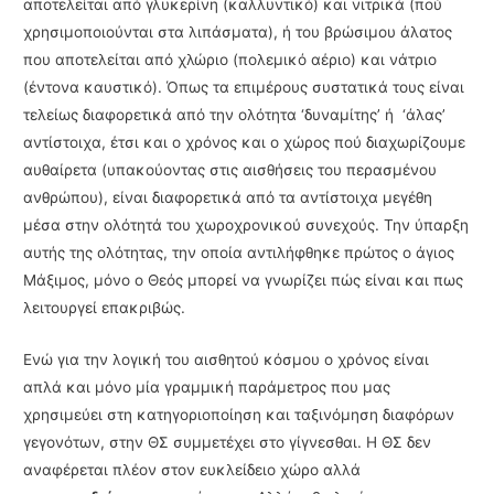
αποτελείται από γλυκερίνη (καλλυντικό) και νιτρικά (πού
χρησιμοποιούνται στα λιπάσματα), ή του βρώσιμου άλατος
που αποτελείται από χλώριο (πολεμικό αέριο) και νάτριο
(έντονα καυστικό). Όπως τα επιμέρους συστατικά τους είναι
τελείως διαφορετικά από την ολότητα ‘δυναμίτης’ ή ‘άλας’
αντίστοιχα, έτσι και ο χρόνος και ο χώρος πού διαχωρίζουμε
αυθαίρετα (υπακούοντας στις αισθήσεις του περασμένου
ανθρώπου), είναι διαφορετικά από τα αντί­στοιχα μεγέθη
μέσα στην ολότητά του χωροχρονικού συνεχούς. Την ύπαρξη
αυτής της ολό­τητας, την οποία αντιλήφθηκε πρώτος ο άγιος
Μάξιμος, μόνο ο Θεός μπορεί να γνωρίζει πώς είναι και πως
λειτουργεί επακριβώς.
Ενώ για την λογική του αισθητού κόσμου ο χρόνος είναι
απλά και μόνο μία γραμμική παράμετρος που μας
χρησιμεύει στη κατηγοριοποίηση και ταξινόμηση διαφόρων
γεγονότων, στην ΘΣ συμμετέχει στο γίγνεσθαι. Η ΘΣ δεν
αναφέρεται πλέον στον ευκλείδειο χώρο αλλά