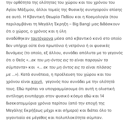
την ορθότητα της ολότητας του χώρου και του χρόνου του
Αγίου Μάξιμου, άλλοι τομείς της Φυσικής συνηγορούν επί­σης
σε αυτό. Η Κβαντική Θεωρία Πεδίου και η Κοσμολογία (που
περιλαμβάνει τη Μεγάλη Έκρηξη – Big Bang) μας διδάσκουν
ότι ο χώρος, ο χρόνος και η ύλη
αναδύθηκαν
ταυτόχρονα
μέσα από κβαντικό κενό στο οποίο
δεν υπήρχε ούτε ένα πρωτόνιο ή νετρόνιο ή οι φυσικές
δυνάμεις (το οποίο, εξ άλλου, συνάδει απόλυτα με το γεγονός
ότι ο Θεός «…
εκ του μη-όντος εις το είναι παραγών τα
σύμπαντα
» και «…
εκ του μη όντος εις το είναι πλάσας
με
…»). Κατά συνέπεια, η προέλευση του χώρου και του
χρόνου είναι
κοινή
, γεγο­νός που συνάδει με την ολότητά
τους. Εδώ πρέπει να υπογραμμίσουμε ότι αυτή η ολιστική
αντίληψη ενυπάρχει στον φυσικό κόσμο εδώ και 14
δισεκατομμύρια χρόνια περίπου (από την εποχή της
Μεγάλης Εκρήξεως μέχρι και σήμερα) και διέπει όλο το
γιγαντιαίο σε μέγε­θος και πολυπλοκότητα σύμπαν.