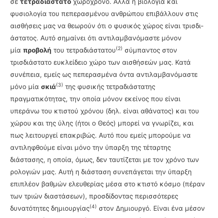
σε
τετραδιάστατο
χωρόχρονο. Αλλά η βιολογία και
φυσιολογία του πεπερα­σμέ­νου ανθρώπου επιβάλλουν στις
αισθήσεις μας να θεωρούν ότι ο φυσικός χώρος είναι τρισδι­
άστατος. Αυτό σημαίνει ότι αντιλαμβανόμαστε μόνον
(2)
μία
προβολή
του τετραδιάστατου
σύμπαντος στον
τρισδιάστατο ευκλείδειο χώρο των αισθήσεών μας. Κατά
συνέπεια, εμείς ως πεπερασμένα όντα αντιλαμβανόμαστε
(3)
μόνο μία
σκιά
της φυσικής τετραδιάστατης
πραγματικότητας, την οποία μόνον εκείνος που είναι
υπεράνω του κτιστού χρόνου (δηλ. είναι αθάνατος) και του
χώρου και της ύλης (ήτοι ο Θεός) μπορεί να γνωρίζει, και
πως λειτουργεί επα­κριβώς. Αυτό που εμείς μπορούμε να
αντιληφθούμε είναι μόνο την ύπαρξη της τέταρτης
διάστασης, η οποία, όμως, δεν ταυτίζεται με τον χρόνο των
ρολογιών μας. Αυτή η διάσταση συνεπάγεται την ύπαρξη
επι­πλέον βαθμών ελευθερίας μέσα στο κτιστό κόσμο (πέραν
των τριών διαστάσεων), προσδίδοντας περισ­σότερες
(4)
δυνατότητες δημιουργίας
στον Δημιουργό. Είναι ένα μέσον