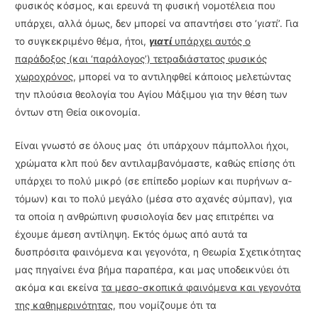
φυσικός κόσμος, και ερευνά τη φυσική νομοτέλεια που
υπάρ­χει, αλλά όμως, δεν μπορεί να απαντήσει στο ‘
γιατί
’. Για
το συγκεκριμένο θέμα, ήτοι,
γιατί
υπάρχει αυτός ο
παράδοξος (και ‘παράλογος’) τετραδιάστατος φυσικός
χωροχρόνος
, μπορεί να το αντιληφθεί κάποιος μελετώντας
την πλούσια θεολογία του Αγίου Μάξιμου για την θέ­ση των
όντων στη Θεία οικονομία.
Είναι γνωστό σε όλους μας ότι υπάρχουν πάμπολλοι ήχοι,
χρώματα κλπ πού δεν αντι­λαμβανόμαστε, καθώς επίσης ότι
υπάρχει το πολύ μικρό (σε επίπεδο μορίων και πυρήνων α­
τόμων) και το πολύ μεγάλο (μέσα στο αχανές σύμπαν), για
τα οποία η ανθρώπινη φυσιολογία δεν μας επιτρέπει να
έχουμε άμεση αντίληψη. Εκτός όμως από αυτά τα
δυσπρόσιτα φαι­νόμενα και γεγονότα, η Θεωρία Σχετικότητας
μας πηγαίνει ένα βήμα παραπέρα, και μας υποδεικνύει ότι
ακόμα και εκείνα
τα μεσο-σκοπικά φαινόμενα και γεγονότα
της καθημερινότητας,
που νομίζουμε ότι τα