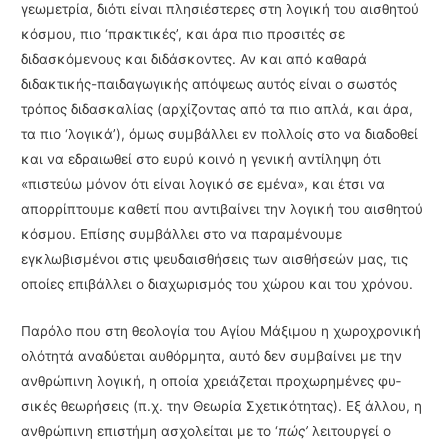
γεωμετρία, διότι είναι πλησιέστερες στη λογική του αισθητού
κόσμου, πιο ‘πρακτικές’, και άρα πιο προσιτές σε
διδασκόμενους και διδάσκοντες. Αν και από καθαρά
διδακτικής-παιδαγωγικής απόψεως αυτός είναι ο σωστός
τρόπος διδα­σκαλίας (αρχίζοντας από τα πιο απλά, και άρα,
τα πιο ‘λογικά’), όμως συμβάλλει εν πολλοίς στο να διαδοθεί
και να εδραιωθεί στο ευρύ κοινό η γενική αντίληψη ότι
«πιστεύω μόνον ότι είναι λογικό σε εμένα», και έτσι να
απορρίπτουμε καθετί που αντιβαίνει την λογική του αι­σθητού
κόσμου. Επίσης συμβάλλει στο να παραμένουμε
εγκλωβισμένοι στις ψευδαισθήσεις των αισθήσεών μας, τις
οποίες επιβάλλει ο διαχωρισμός του χώρου και του χρόνου.
Παρόλο που στη θεολογία του Αγίου Μάξιμου η χωροχρονική
ολότητά αναδύεται αυθόρ­μητα, αυτό δεν συμβαίνει με την
ανθρώπινη λογική, η οποία χρειάζεται προχωρημένες φυ­
σικές θεωρήσεις (π.χ. την Θεωρία Σχετικότητας). Εξ άλλου, η
ανθρώπινη επιστήμη ασχο­λείται με το ‘
πώς’
λειτουργεί ο