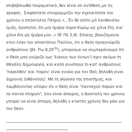
επιβεβαιωθεί πειραματικά, δεν είναι σε αντίθεση με τις
γραφές. Σαφέστατα υπογραμμίζει την σχετικότητα του
χρόνου ο απόστολος Πέτρος «…
Ἓν δὲ τοῦτο μὴ λανθανέτω
ὑμᾶς, ἀγαπητοί, ὅτι μία ἡμέρα παρὰ Κυρίῳ ὡς χίλια ἔτη, καὶ
χίλια ἔτη ὡς ἡμέρα μία
…» (Β’ Πέ 3,8). Επίσης, βασιζόμενοι
στον λόγο του αποστόλου Παύλου, ότι ο Θεός προεγνώριζε
(5)
ανθρώπους (βλ. Ρω 8,29
), μπορούμε να συμπεράνουμε ότι
ο Θεός μας γνώριζε (ως ‘
λόγους των όντων’
) πριν ακόμα τη
Μεγάλη Δημιουργία, και κατά συνέπεια το κατ’ ανθρώπους
‘παρελθόν’ και ‘παρόν’ είναι ενιαίο για τον Θεό, δηλαδή είναι
άχρονος (αθάνατος). Με τη γλώσσα της επιστήμης, και
λαμβάνοντας υπόψιν ότι ο Θεός είναι “
πανταχού παρών και
τα πάντα πληρών
”, ήτοι είναι άπειρος, η διαστολή του χρόνου
μπορεί να είναι άπειρη, δηλαδή ο κτιστός χρόνος δεν ρέει για
τον Θεόν.
————————————————————————————
———————————————