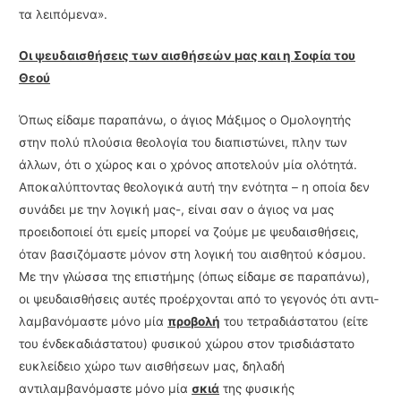
τα λειπόμενα».
Οι ψευδαισθήσεις των αισθήσεών μας και η Σοφία του
Θεού
Όπως είδαμε παραπάνω, ο άγιος Μάξιμος ο Ομολογητής
στην πολύ πλούσια θεολογία του διαπιστώνει, πλην των
άλλων, ότι ο χώρος και ο χρόνος αποτελούν μία ολότητά.
Αποκαλύπτοντας θεολογικά αυτή την ενότητα – η οποία δεν
συνάδει με την λογική μας-, είναι σαν ο άγιος να μας
προειδοποιεί ότι εμείς μπορεί να ζούμε με ψευδαισθήσεις,
όταν βασιζόμαστε μόνον στη λογική του αισθητού κόσμου.
Με την γλώσσα της επιστήμης (όπως είδα­με σε παραπάνω),
οι ψευδαισθήσεις αυτές προέρχονται από το γεγονός ότι αντι­
λαμβανόμαστε μόνο μία
προβολή
του τετραδιάστατου (είτε
του ένδεκαδιάστατου) φυσικού χώρου στον τρισδιάστατο
ευκλείδειο χώρο των αισθήσεων μας, δηλαδή
αντιλαμβανόμαστε μόνο μία
σκιά
της φυσικής