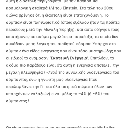
Αυτή η διαστολή περιγράφεται με την παγκόσμια
κοσμολογική σταθερά (Λ) του Einstein. Στα τέλη του 20ου
αιώνα βρέθηκε ότι η διαστολή είναι επιταχυνόμενη. Το
σύμπιαν είναι πληθωριστικό (όπως εξάλλου ήταν τις πρώτες
περιόδους μετά την Μεγάλη Έκρηξη), και αυτό οδήγησε τους
επιστήμονες σε ακόμα μεγαλύτερα παράδοξα, τα οποία δεν
συνάδουν με τη λογική του αισθητού κόσμου: Υπάρχει στο
σύμπαν ένα είδος ενέργειας που είναι τόσο μυστηριώδης που
οι ειδικοί το ονόμασαν
‘Σκοτεινή Ενέργεια’
. Επιπλέον, το
ακόμα πιο παράδοξο είναι ότι αυτή η ενέργεια αποτελεί την
μεγάλη πλειοψηφία (~73%) της συνολικής υλοενέργειας του
σύμπαντος, ενώ η γνωστή μας υλοενέργεια (που
περιλαμβάνει την Γη και όλα αστρικά σώματα όλων των
υπαρχόντων γαλαξιών) είναι μόλις το ~4% (ή ~5%) του
σύμπαντος !
Ως είναι αναμενόμενο, τα προαναφερθέντα παράδοξα δεν