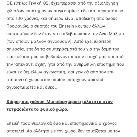
ΘΣ,είτε ως Γενική ΘΣ, έχει περάσει από την αξιολόγηση
χιλιάδων επιστημόνων παγκοσμίως εδώ και περισ­σότερα
από 100 χρόνια, και σήμερα είναι αποδεκτή από όλους.
Προφανώς, ο σκοπός του Einstein και των άλλων
επιστημόνων δεν ήταν να επιβεβαιώσουν τον Άγιο Μάξιμο
(τον οποίον μάλλον αγνοούσαν). Αυτό έχει ιδιαίτερη
σημασία, επειδή τα συμπεράσματά του για την δομή του
κτιστού κόσμου επιβεβαιώνονται στην εποχή μας και από
την ‘απέναντι όχθη’, ήτοι από την ανθρώπινη επιστήμη που
είναι εκ θεμελίων αγνωστική, και γενικά από τον επι­
στημονικό χώρο στον οποίον υπάρχουν αρκετοί
αγνωστικιστές και άθεοι.
Χώρος και χρόνος: Μία αδιαχώριστη ολότητα στον
τετραδιάστατο φυσικό χώρο
.
Επειδή τόσο θεολογικά όσο και επιστημονικά ο χρόνος
αποτελεί μία ολότητα με τον χώ­ρο, δεν ταυτίζεται με τον