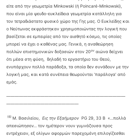
είτε από την γεωμετρία Minkowski (ή Poincaré-Minkowski),
που είναι μία ψευδο-ευκλείδεια γεωμετρία κατάλληλη για
τον τετραδιάστατο φυσικό χώρο της Γης μας. Ο Ευκλείδης και
ο Νεύτωνας εκφράστηκαν χρησιμοποιώντας την λογική που
βασίζεται σε εμπειρίες από τον αισθητό κόσμο, τις οποίες
μπορεί να έχει ο καθένας μας. Γενικά, η αναθεώρηση
ον
πολλών επιστημονικών δοξασιών στον 20
αιώνα δείχνει
ότι μέσα στη φύση, δηλαδή το εργα­στήριο του Θεού,
ενυπάρχουν πολλά παράδοξα, τα οποία δεν συνάδουν με την
λογική μας, και κατά συνέπεια θεωρούνται ‘παράλογα’ από
εμάς.
————————————————————————————
—————————————————
(6)
Μ. Βασιλείου,
Εις την Εξαήμερον
PG 29, 33 Β «…πολλά
απεσιώπησεν… τον ημέτερον νουν γυμνάζουσα προς
εντρέχειαν, εξ ολίγων αφορμών παρεχομένη επιλογίζεσθαι