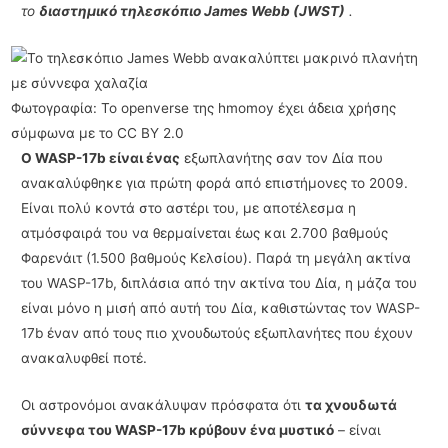
το
διαστημικό τηλεσκόπιο James Webb (JWST)
.
Φωτογραφία: Το openverse της hmomoy έχει άδεια χρήσης
σύμφωνα με το CC BY 2.0
Ο WASP-17b είναι ένας
εξωπλανήτης σαν τον Δία που
ανακαλύφθηκε για πρώτη φορά από επιστήμονες το 2009.
Είναι πολύ κοντά στο αστέρι του, με αποτέλεσμα η
ατμόσφαιρά του να θερμαίνεται έως και 2.700 βαθμούς
Φαρενάιτ (1.500 βαθμούς Κελσίου). Παρά τη μεγάλη ακτίνα
του WASP-17b, διπλάσια από την ακτίνα του Δία, η μάζα του
είναι μόνο η μισή από αυτή του Δία, καθιστώντας τον WASP-
17b έναν από τους πιο χνουδωτούς εξωπλανήτες που έχουν
ανακαλυφθεί ποτέ.
Οι αστρονόμοι ανακάλυψαν πρόσφατα ότι
τα χνουδωτά
σύννεφα του WASP-17b κρύβουν ένα μυστικό
– είναι