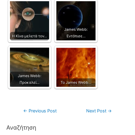
James Webb:
Η Κίνα μελετά τον…
Εντόπισε…
James Webb:
Προκαλεί…
Το James Webb…
←
Previous Post
Next Post
→
Αναζήτηση