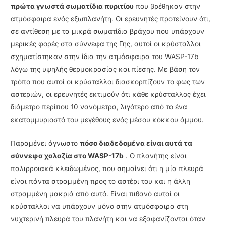
πρώτα γνωστά σωματίδια πυριτίου
που βρέθηκαν στην
ατμόσφαιρα ενός εξωπλανήτη. Οι ερευνητές προτείνουν ότι,
σε αντίθεση με τα μικρά σωματίδια βράχου που υπάρχουν
μερικές φορές στα σύννεφα της Γης, αυτοί οι κρύσταλλοι
σχηματίστηκαν στην ίδια την ατμόσφαιρα του WASP-17b
λόγω της υψηλής θερμοκρασίας και πίεσης. Με βάση τον
τρόπο που αυτοί οι κρύσταλλοι διασκορπίζουν το φως των
αστεριών, οι ερευνητές εκτιμούν ότι κάθε κρύσταλλος έχει
διάμετρο περίπου 10 νανόμετρα, λιγότερο από το ένα
εκατομμυριοστό του μεγέθους ενός μέσου κόκκου άμμου.
Παραμένει άγνωστο
πόσο διαδεδομένα είναι αυτά τα
σύννεφα χαλαζία στο WASP-17b
. Ο πλανήτης είναι
παλιρροιακά κλειδωμένος, που σημαίνει ότι η μία πλευρά
είναι πάντα στραμμένη προς το αστέρι του και η άλλη
στραμμένη μακριά από αυτό. Είναι πιθανό αυτοί οι
κρύσταλλοι να υπάρχουν μόνο στην ατμόσφαιρα στη
νυχτερινή πλευρά του πλανήτη και να εξαφανίζονται όταν