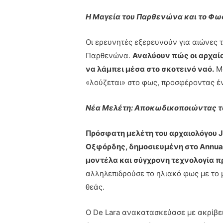
Η Μαγεία του Παρθενώνα και το Φως
Οι ερευνητές εξερευνούν για αιώνες 
Παρθενώνα.
Αναλύουν πώς οι αρχαί
να λάμπει μέσα στο σκοτεινό ναό.
Μα
«λούζεται» στο φως, προσφέροντας έ
Νέα Μελέτη: Αποκωδικοποιώντας το
Πρόσφατη μελέτη του αρχαιολόγου J
Οξφόρδης, δημοσιευμένη στο Annual o
μοντέλα και σύγχρονη τεχνολογία 
αλληλεπιδρούσε το ηλιακό φως με το μ
θεάς.
Ο De Lara ανακατασκεύασε με ακρίβει