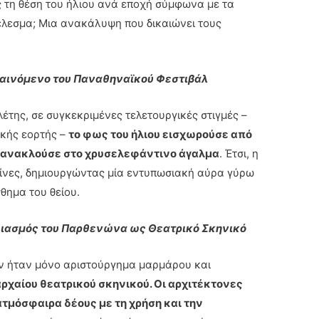
τη θέση του ήλιου ανά εποχή σύμφωνα με τα
έλεσμα; Μια ανακάλυψη που δικαιώνει τους
Φαινόμενο του Παναθηναϊκού Φεστιβάλ
της, σε συγκεκριμένες τελετουργικές στιγμές –
ϊκής εορτής –
το φως του ήλιου εισχωρούσε από
ντανακλούσε στο χρυσελεφάντινο άγαλμα
. Έτσι, η
ίνες, δημιουργώντας μία εντυπωσιακή αύρα γύρω
θημα του θείου.
εδιασμός του Παρθενώνα ως Θεατρικό Σκηνικό
εν ήταν μόνο αριστούργημα μαρμάρου και
αρχαίου θεατρικού σκηνικού. Οι αρχιτέκτονες
ατμόσφαιρα δέους με τη χρήση και την