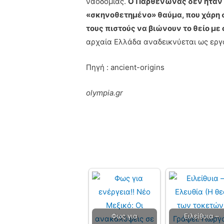
ναοδομίας.
Ο Παρθενώνας δεν ήταν 
«σκηνοθετημένο» θαύμα, που χάρη 
τους πιστούς να βιώνουν το θείο με 
αρχαία Ελλάδα αναδεικνύεται ως εργα
Πηγή : ancient-origins
olympia.gr
Φως για
Ειλείθυια –