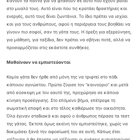
κάνουν τα πάντα για να φτάσουν σε αυτό που έχουν βάλει
στο μυαλό τους. Αυτό είναι που τις κρατάει δραστήριες και
ενεργές, αυτό τους δίνει ζωντάνια. Το ίδιο πρέπει να ισχύει
και για τους ανθρώπους, αφού η περιέργεια τους βοηθάει να
γίνουν πιο σοφοί, σαν τη γάτα τους. Η όρεξη για εξερεύνηση,
για μάθηση, για ταξίδια, δεν πρέπει να σβήνει ποτέ, αλλά να
προσαρμόζεται στις εκάστοτε συνθήκες.
Μαθαίνουν να εμπιστεύονται
Καμία γάτα δεν ήρθε από μόνη της να τριφτεί στο πόδι
κάποιου αγνώστου. Πρώτα ζύγισε τον “καινούριο” και μετά
από σύσκεψη με τον εαυτό της, προχώρησε σε κάποια
κίνηση προσέγγισης. Στο επόμενο βήμα, επέτρεψε τη
σωματική επαφή και στο τέλος καθιέρωσε την οικειότητα.
Όλα έγιναν σταδιακά και αφού ο άνθρωπος πέρασε τα τεστ
της γάτας. Έκτοτε όμως εκείνη τον εμπιστεύτηκε, χωρίς να
δοκιμάσει ξανά την αφοσίωσή του σε αυτή. Κάπως έτσι
χτίζονται ή θα έπρεπε να χτίζονται οι σχέσεις εμπιστοσύνης