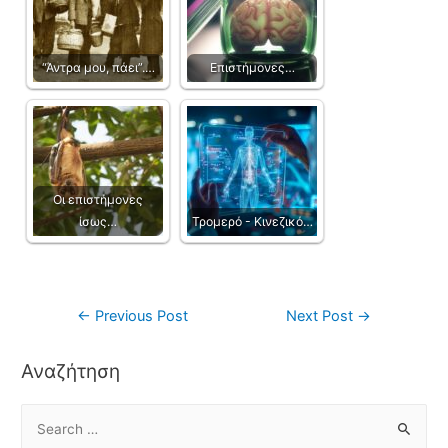
“Άντρα μου, πάει”.…
Επιστήμονες…
Οι επιστήμονες
ίσως…
Τρομερό - Κινεζικό…
←
Previous Post
Next Post
→
Αναζήτηση