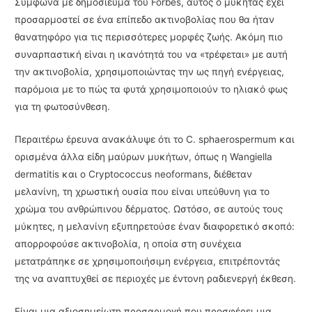
Σύμφωνα με δημοσίευμα του Forbes, αυτός ο μύκητας έχει
προσαρμοστεί σε ένα επίπεδο ακτινοβολίας που θα ήταν
θανατηφόρο για τις περισσότερες μορφές ζωής. Ακόμη πιο
συναρπαστική είναι η ικανότητά του να «τρέφεται» με αυτή
την ακτινοβολία, χρησιμοποιώντας την ως πηγή ενέργειας,
παρόμοια με το πώς τα φυτά χρησιμοποιούν το ηλιακό φως
για τη φωτοσύνθεση.
Περαιτέρω έρευνα ανακάλυψε ότι το C. sphaerospermum και
ορισμένα άλλα είδη μαύρων μυκήτων, όπως η Wangiella
dermatitis και ο Cryptococcus neoformans, διέθεταν
μελανίνη, τη χρωστική ουσία που είναι υπεύθυνη για το
χρώμα του ανθρώπινου δέρματος. Ωστόσο, σε αυτούς τους
μύκητες, η μελανίνη εξυπηρετούσε έναν διαφορετικό σκοπό:
απορροφούσε ακτινοβολία, η οποία στη συνέχεια
μετατράπηκε σε χρησιμοποιήσιμη ενέργεια, επιτρέποντάς
της να αναπτυχθεί σε περιοχές με έντονη ραδιενεργή έκθεση.
Είναι μια αξιοσημείωτη προσαρμογή που προσφέρει μια