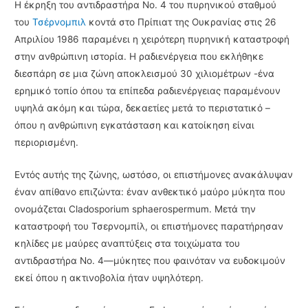
Η έκρηξη του αντιδραστήρα Νο. 4 του πυρηνικού σταθμού
του
Τσέρνομπιλ
κοντά στο Πρίπιατ της Ουκρανίας στις 26
Απριλίου 1986 παραμένει η χειρότερη πυρηνική καταστροφή
στην ανθρώπινη ιστορία. Η ραδιενέργεια που εκλήθηκε
διεσπάρη σε μια ζώνη αποκλεισμού 30 χιλιομέτρων -ένα
ερημικό τοπίο όπου τα επίπεδα ραδιενέργειας παραμένουν
υψηλά ακόμη και τώρα, δεκαετίες μετά το περιστατικό –
όπου η ανθρώπινη εγκατάσταση και κατοίκηση είναι
περιορισμένη.
Εντός αυτής της ζώνης, ωστόσο, οι επιστήμονες ανακάλυψαν
έναν απίθανο επιζώντα: έναν ανθεκτικό μαύρο μύκητα που
ονομάζεται Cladosporium sphaerospermum. Μετά την
καταστροφή του Τσερνομπίλ, οι επιστήμονες παρατήρησαν
κηλίδες με μαύρες αναπτύξεις στα τοιχώματα του
αντιδραστήρα Νο. 4—μύκητες που φαινόταν να ευδοκιμούν
εκεί όπου η ακτινοβολία ήταν υψηλότερη.