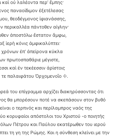
 καὶ οὐ λαλέοντα περ’ ἔμπης·
μενος παναοίδιμον ἐξετέλεσας
ου, θεοδέγμονος ἰφιανάσσης,
ν περικαλλέα πάντοθεν αἰγλην·
ωθεν ἀποστόλω ἔστατον ἄμφω,
ξ ἱερὴ κόνις ἀμφικαλύπτει·
ι χρόνων ἐπ’ ἀπείρονα κύκλα
ων πρωτοσπαθάριε μέγιστε,
σσι καὶ ἐν τεκέεσσιν ἀρίστοις
 τε παλαιφάτου Ὀρχομενοῖο ☩.
ωρεά του επίγραμμα αρχίζει διακηρύσσοντας ότι
όνος θα μπορέσουν ποτέ να σκεπάσουν στον βυθό
είναι ο τερπνός και περίλαμπρος ναός της
ύο κορυφαίοι απόστολοι του Χριστού -ο ποιητής
τόλων Πέτρου και Παύλου εκατέρωθεν του ιερού
τει τη γη της Ρώμης. Και η σύνθεση κλείνει με την