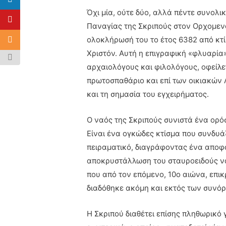
Όχι μία, ούτε δύο, αλλά πέντε συνολ
Παναγίας της Σκριπούς στον Ορχομενό
ολοκλήρωσή του το έτος 6382 από κτί
Χριστόν. Αυτή η επιγραφική «φλυαρία»
αρχαιολόγους και φιλολόγους, οφείλετ
πρωτοσπαθάριο και επί των οικιακών 
και τη σημασία του εγχειρήματος.
Ο ναός της Σκριπούς συνιστά ένα ορό
Είναι ένα ογκώδες κτίσμα που συνδυάζ
πειραματικό, διαγράφοντας ένα αποφα
αποκρυστάλλωση του σταυροειδούς να
που από τον επόμενο, 10ο αιώνα, επι
διαδόθηκε ακόμη και εκτός των συνόρ
Η Σκριπού διαθέτει επίσης πληθωρικό 