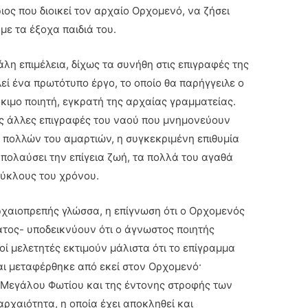
ος που διοικεί τον αρχαίο Ορχομενό, να ζήσει
με τα έξοχα παιδιά του.
λη επιμέλεια, δίχως τα συνήθη στις επιγραφές της
εί ένα πρωτότυπο έργο, το οποίο θα παρήγγειλε ο
κιμο ποιητή, εγκρατή της αρχαίας γραμματείας.
τις άλλες επιγραφές του ναού που μνημονεύουν
 πολλών του αμαρτιών, η συγκεκριμένη επιθυμία
απολαύσει την επίγεια ζωή, τα πολλά του αγαθά
 κύκλους του χρόνου.
ρχαιοπρεπής γλώσσα, η επίγνωση ότι ο Ορχομενός
τος- υποδεικνύουν ότι ο άγνωστος ποιητής
οί μελετητές εκτιμούν μάλιστα ότι το επίγραμμα
ι μεταφέρθηκε από εκεί στον Ορχομενό·
 Μεγάλου Φωτίου και της έντονης στροφής των
ρχαιότητα, η οποία έχει αποκληθεί και