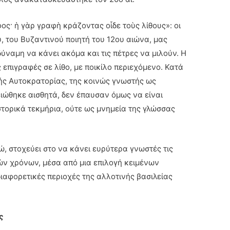
άφος· ἡ γὰρ γραφὴ κράζοντας οἶδε τοὺς λίθους»: οι
, του Βυζαντινού ποιητή του 12ου αιώνα, μας
δύναμη να κάνει ακόμα και τις πέτρες να μιλούν. Η
επιγραφές σε λίθο, με ποικίλο περιεχόμενο. Κατά
ής Αυτοκρατορίας, της κοινώς γνωστής ως
ειώθηκε αισθητά, δεν έπαυσαν όμως να είναι
στορικά τεκμήρια, ούτε ως μνημεία της γλώσσας
, στοχεύει στο να κάνει ευρύτερα γνωστές τις
ών χρόνων, μέσα από μια επιλογή κειμένων
αφορετικές περιοχές της αλλοτινής βασιλείας
ς