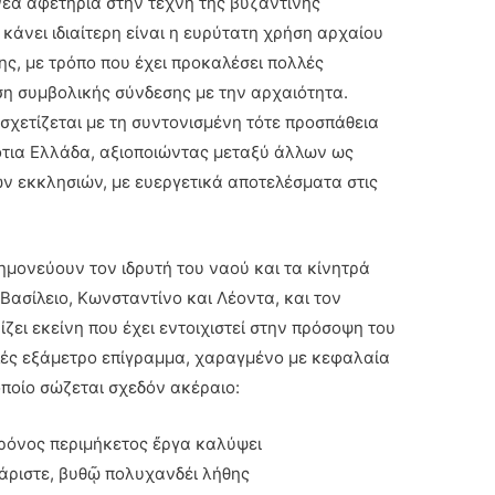
νέα αφετηρία στην τέχνη της βυζαντινής
κάνει ιδιαίτερη είναι η ευρύτατη χρήση αρχαίου
ης, με τρόπο που έχει προκαλέσει πολλές
ση συμβολικής σύνδεσης με την αρχαιότητα.
σχετίζεται με τη συντονισμένη τότε προσπάθεια
ότια Ελλάδα, αξιοποιώντας μεταξύ άλλων ως
ν εκκλησιών, με ευεργετικά αποτελέσματα στις
ημονεύουν τον ιδρυτή του ναού και τα κίνητρά
 Βασίλειο, Κωνσταντίνο και Λέοντα, και τον
ίζει εκείνη που έχει εντοιχιστεί στην πρόσοψη του
λές εξάμετρο επίγραμμα, χαραγμένο με κεφαλαία
οποίο σώζεται σχεδόν ακέραιο:
ρόνος περιμήκετος ἔργα καλύψει
ριστε, βυθῷ πολυχανδέι λήθης