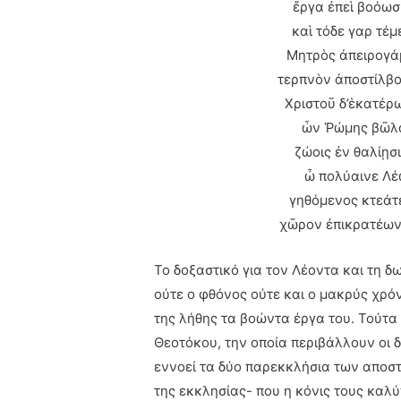
ἔργα ἐπεὶ βοόωσι
καὶ τόδε γαρ τέ
Μητρὸς ἀπειρογάμ
τερπνὸν ἀποστίλβο
Χριστοῦ δ’ἑκατέρ
ὧν Ῥώμης βῶλα
ζώοις ἐν θαλίῃσ
ὦ πολύαινε Λέ
γηθόμενος κτεάτε
χῶρον ἐπικρατέων
Το δοξαστικό για τον Λέοντα και τη δ
ούτε ο φθόνος ούτε και ο μακρύς χρ
της λήθης τα βοώντα έργα του. Τούτα 
Θεοτόκου, την οποία περιβάλλουν οι δ
εννοεί τα δύο παρεκκλήσια των αποσ
της εκκλησίας- που η κόνις τους καλύπ