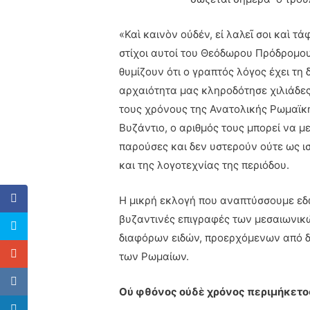
«Καὶ καινὸν οὐδέν, εἰ λαλεῖ σοι καὶ τ
στίχοι αυτοί του Θεόδωρου Πρόδρομου
θυμίζουν ότι ο γραπτός λόγος έχει τη 
αρχαιότητα μας κληροδότησε χιλιάδες 
τους χρόνους της Ανατολικής Ρωμαϊκ
Βυζάντιο, ο αριθμός τους μπορεί να μ
παρούσες και δεν υστερούν ούτε ως ι
και της λογοτεχνίας της περιόδου.
Η μικρή εκλογή που αναπτύσσουμε εδώ
βυζαντινές επιγραφές των μεσαιωνικ
διαφόρων ειδών, προερχόμενων από δι
των Ρωμαίων.
Οὐ φθόνος οὐδὲ χρόνος περιμήκετο