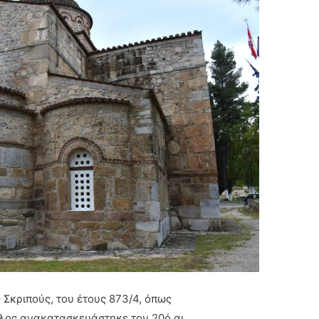
 Σκριπούς, του έτους 873/4, όπως
ύλος ανακατασκευάστηκε τον 20ό αι.