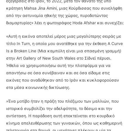
εξεγέρσεις στο Ιράν, το 2022, μετά τον θάνατο της υπό
κράτηση Mahsa Jina Amini, μιας Κούρδισσας που συνελήφθη
από την αστυνομία ηθικής της χώρας, πυροδοτώντας
διαμαρτυρίες» λέει η φωτογράφος Hoda Afshar και συνεχίζει:
«Αυτή η εικόνα αποτελεί μέρος μιας μεγαλύτερης σειράς με
τίτλο In Turn, η οποία μου ανατέθηκε για την έκθεση A Curve
Is a Broken Line (Μια καμπύλη είναι μια σπασμένη γραμμή)
στην Art Gallery of New South Wales στο Σίδνεϊ πέρυσι.
Ήθελα να χρησιμοποιήσω αυτή την πλατφόρμα για να
απαντήσω σε όσα συνέβαιναν και σε όσα είδαμε στις
εικόνες που αναδύθηκαν από το Ιράν και κυκλοφορούσαν
στα μέσα κοινωνικής δικτύωσης.
»Ένα μοτίβο ήταν η πράξη του πλέξιμου των μαλλιών, που
ιστορικά συμβολίζει την αδελφότητα, το δέσιμο και την
αντίσταση. Η παράδοση αυτή επεκτείνεται στο κουρδικό
κίνημα απελευθέρωσης των γυναικών, όπου ως καθημερινή
τελετουργία στα βουνά, οι μαχήτριες πλέκουν η μία τα