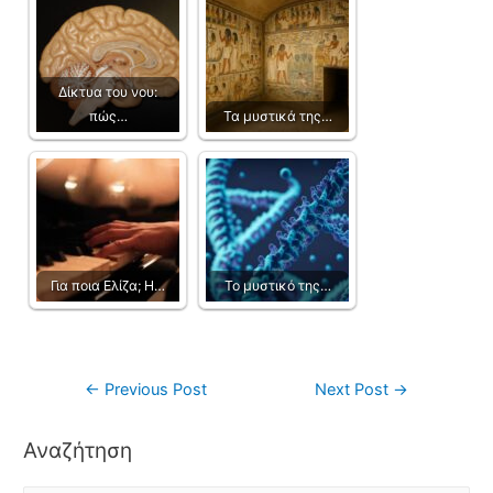
Δίκτυα του νου:
πώς…
Τα μυστικά της…
Για ποια Ελίζα; Η…
Το μυστικό της…
←
Previous Post
Next Post
→
Αναζήτηση