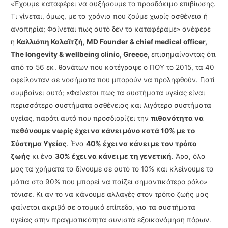
«Έχουμε καταφέρει να αυξήσουμε το προσδόκιμο επιβίωσης.
Τι γίνεται, όμως, με τα χρόνια που ζούμε χωρίς ασθένεια ή
αναπηρία; Φαίνεται πως αυτό δεν το καταφέραμε» ανέφερε
η
Καλλιόπη Καλαϊτζή, MD Founder & chief medical officer,
The longevity & wellbeing clinic, Greece,
επισημαίνοντας ότι
από τα 56 εκ. θανάτων που κατέγραψε ο ΠΟΥ το 2015, τα 40
οφείλονταν σε νοσήματα που μπορούν να προληφθούν. Γιατί
συμβαίνει αυτό; «Φαίνεται πως τα συστήματα υγείας είναι
περισσότερο συστήματα ασθένειας και λιγότερο συστήματα
υγείας, παρότι αυτό που προσδιορίζει την
πιθανότητα να
πεθάνουμε νωρίς έχει να κάνει μόνο κατά 10% με το
Σύστημα Υγείας
. Ένα
40% έχει να κάνει με τον τρόπο
ζωής
κι ένα
30% έχει να κάνει με τη γενετική
. Άρα, όλα
μας τα χρήματα τα δίνουμε σε αυτό το 10% και κλείνουμε τα
μάτια στο 90% που μπορεί να παίζει σημαντικότερο ρόλο»
τόνισε. Κι αν το να κάνουμε αλλαγές στον τρόπο ζωής μας
φαίνεται ακριβό σε ατομικό επίπεδο, για τα συστήματα
υγείας στην πραγματικότητα συνιστά εξοικονόμηση πόρων.