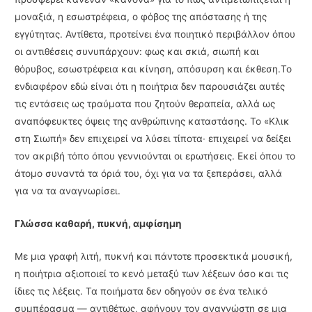
μοναξιά, η εσωστρέφεια, ο φόβος της απόστασης ή της
εγγύτητας. Αντίθετα, προτείνει ένα ποιητικό περιβάλλον όπου
οι αντιθέσεις συνυπάρχουν: φως και σκιά, σιωπή και
θόρυβος, εσωστρέφεια και κίνηση, απόσυρση και έκθεση.Το
ενδιαφέρον εδώ είναι ότι η ποιήτρια δεν παρουσιάζει αυτές
τις εντάσεις ως τραύματα που ζητούν θεραπεία, αλλά ως
αναπόφευκτες όψεις της ανθρώπινης καταστάσης. Το «Κλικ
στη Σιωπή» δεν επιχειρεί να λύσει τίποτα∙ επιχειρεί να δείξει
τον ακριβή τόπο όπου γεννιούνται οι ερωτήσεις. Εκεί όπου το
άτομο συναντά τα όριά του, όχι για να τα ξεπεράσει, αλλά
για να τα αναγνωρίσει.
Γλώσσα καθαρή, πυκνή, αμφίσημη
Με μια γραφή λιτή, πυκνή και πάντοτε προσεκτικά μουσική,
η ποιήτρια αξιοποιεί το κενό μεταξύ των λέξεων όσο και τις
ίδιες τις λέξεις. Τα ποιήματα δεν οδηγούν σε ένα τελικό
συμπέρασμα — αντιθέτως, αφήνουν τον αναγνώστη σε μια