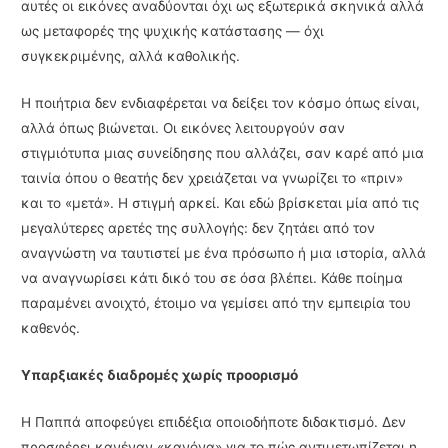
αυτές οι εικόνες αναδύονται όχι ως εξωτερικά σκηνικά αλλά
ως μεταφορές της ψυχικής κατάστασης — όχι
συγκεκριμένης, αλλά καθολικής.
Η ποιήτρια δεν ενδιαφέρεται να δείξει τον κόσμο όπως είναι,
αλλά όπως βιώνεται. Οι εικόνες λειτουργούν σαν
στιγμιότυπα μιας συνείδησης που αλλάζει, σαν καρέ από μια
ταινία όπου ο θεατής δεν χρειάζεται να γνωρίζει το «πριν»
και το «μετά». Η στιγμή αρκεί. Και εδώ βρίσκεται μία από τις
μεγαλύτερες αρετές της συλλογής: δεν ζητάει από τον
αναγνώστη να ταυτιστεί με ένα πρόσωπο ή μια ιστορία, αλλά
να αναγνωρίσει κάτι δικό του σε όσα βλέπει. Κάθε ποίημα
παραμένει ανοιχτό, έτοιμο να γεμίσει από την εμπειρία του
καθενός.
Υπαρξιακές διαδρομές χωρίς προορισμό
Η Παππά αποφεύγει επιδέξια οποιοδήποτε διδακτισμό. Δεν
προσφέρει κανέναν «κανόνα» για το πώς αντιμετωπίζεται η