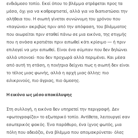
ενδιάμεσο τοπίο. Εκεί όπου το βλέμμα στρέφεται προς τα
μέσα, όχι για να καθρεφτιστεί, αλλά για να διαπιστώσει την
αλήθεια του. Η σιωπή γίνεται συνώνυμη του χρόνου που
«παγώνει» ακριβώς πριν από την απόφαση, του βλέμματος
που αιωρείται πριν σταθεί πάνω σε μια εικόνα, της στιγμής
που η ανάσα κρατιέται πριν ειπωθεί κάτι κρίσιμο — ή πριν
επιλεγεί να μην ειπωθεί. Είναι ένα σύμπαν που δεν δηλώνει
αλλά υπονοεί∙ που δεν προχωρά αλλά περιμένει. Και μέσα
από αυτή τη στάση, η ποιήτρια δείχνει πως η σιωπή δεν είναι
το τέλος μιας φωνής, αλλά η αρχή μιας άλλης: πιο
ειλικρινούς, πιο άγριας, πιο άμεσης.
Η εικόνα ως μέσο αποκάλυψης
Στη συλλογή, η εικόνα δεν υπηρετεί την περιγραφή. Δεν
«φωτογραφίζει» το εξωτερικό τοπίο. Αντίθετα, λειτουργεί σαν
εσωτερικός φακός. Ένα παράθυρο, ένα ίχνος φωτός, μια
πόλη που αδειάζει, ένα βλέμμα που απομακρύνεται∙ όλες