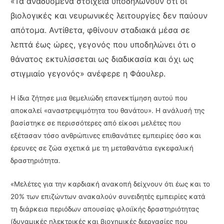
«Τα αναδυόμενα στοιχεία υποδηλώνουν ότι οι
βιολογικές και νευρωνικές λειτουργίες δεν παύουν
απότομα. Αντίθετα, φθίνουν σταδιακά μέσα σε
λεπτά έως ώρες, γεγονός που υποδηλώνει ότι ο
θάνατος εκτυλίσσεται ως διαδικασία και όχι ως
στιγμιαίο γεγονός» ανέφερε η Φάουλερ.
Η ίδια ζήτησε μια θεμελιώδη επανεκτίμηση αυτού που
αποκαλεί «αναστρεψιμότητα του θανάτου». Η ανάλυσή της
βασίστηκε σε περισσότερες από είκοσι μελέτες που
εξέτασαν τόσο ανθρώπινες επιθανάτιες εμπειρίες όσο και
έρευνες σε ζώα σχετικά με τη μεταθανάτια εγκεφαλική
δραστηριότητα.
«Μελέτες για την καρδιακή ανακοπή δείχνουν ότι έως και το
20% των επιζώντων ανακαλούν συνειδητές εμπειρίες κατά
τη διάρκεια περιόδων απουσίας φλοιϊκής δραστηριότητας
(δυναμικές ηλεκτρικές και βιοχημικές διεργασίες που