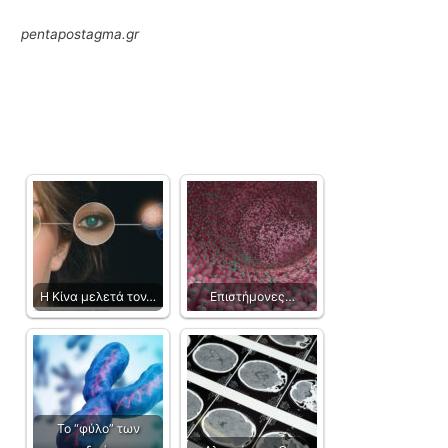
pentapostagma.gr
Η Κίνα μελετά τον…
Επιστήμονες…
Το “φύλο” των