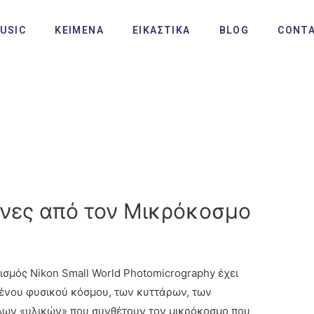
USIC
ΚΕΙΜΕΝΑ
ΕΙΚΑΣΤΙΚΑ
BLOG
CONT
όνες από τον Μικρόκοσμο
νισμός Nikon Small World Photomicrography έχει
ένου φυσικού κόσμου, των κυττάρων, των
λων «υλικών» που συνθέτουν τον μικρόκοσμο που