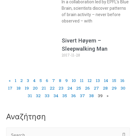
In a collaboration led by EPFL’s Blue
Brain, scientists discover patterns
of brain activity – never before
observed – with
Sivert Høyem –
Sleepwalking Man
2017-11-28
«
1
2
3
4
5
6
7
8
9
10
11
12
13
14
15
16
17
18
19
20
21
22
23
24
25
26
27
28
29
30
31
32
33
34
35
36
37
38
39
»
Αναζήτηση